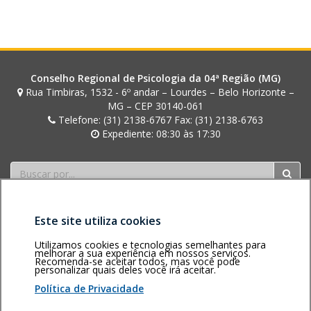
r
b
o
s
a
Conselho Regional de Psicologia da 04ª Região (MG)
Rua Timbiras, 1532 - 6º andar – Lourdes – Belo Horizonte –
MG – CEP 30140-061
Telefone: (31) 2138-6767 Fax: (31) 2138-6763
Expediente: 08:30 às 17:30
Buscar
Este site utiliza cookies
Utilizamos cookies e tecnologias semelhantes para
melhorar a sua experiência em nossos serviços.
Recomenda-se aceitar todos, mas você pode
personalizar quais deles você irá aceitar.
Área restrita
Política de
Voltar ao topo
privacidade
Personalização
Política de Privacidade
de cookies