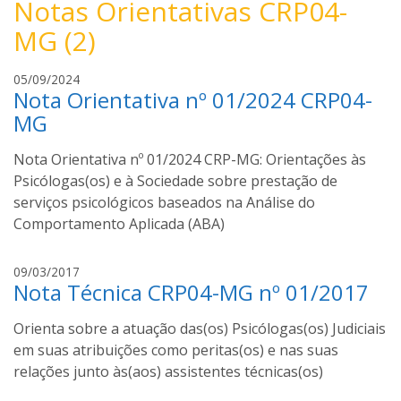
Notas Orientativas CRP04-
MG (2)
n
05/09/2024
Nota Orientativa nº 01/2024 CRP04-
i
u
MG
r
a
Nota Orientativa nº 01/2024 CRP-MG: Orientações às
b
Psicólogas(os) e à Sociedade sobre prestação de
a
serviços psicológicos baseados na Análise do
r
Comportamento Aplicada (ABA)
b
o
n
09/03/2017
s
Nota Técnica CRP04-MG nº 01/2017
i
a
u
Orienta sobre a atuação das(os) Psicólogas(os) Judiciais
r
a
em suas atribuições como peritas(os) e nas suas
b
relações junto às(aos) assistentes técnicas(os)
a