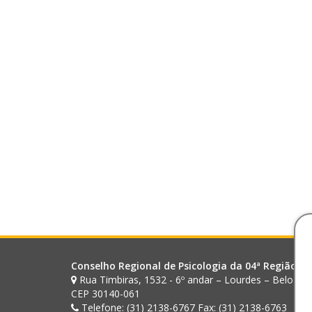
Conselho Regional de Psicologia da 04ª Região (M
Rua Timbiras, 1532 - 6º andar – Lourdes – Belo Ho
CEP 30140-061
Telefone: (31) 2138-6767 Fax: (31) 2138-6763