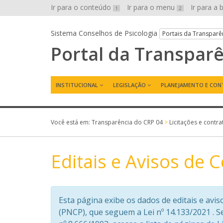
Ir para o conteúdo
Ir para o menu
Ir para a
1
2
Sistema Conselhos de Psicologia
Portais da Transparê
Portal da Transpar
INSTITUCIONAL
LEGISLAÇÃO
PLANEJAMENTO E CON
Você está em:
Transparência do CRP 04
>
Licitações e contra
Editais e Avisos de 
Esta página exibe os dados de editais e avi
(PNCP), que seguem a Lei nº 14.133/2021 .
S