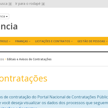
 busca
Ir para o rodapé
3
4
ncia
ência
TROLE
FINANÇAS
LICITAÇÕES E CONTRATOS
GESTÃO DE PESSOAS
tos
>
Editais e Avisos de Contratações
Contratações
sos de contratação do Portal Nacional de Contratações Públi
e você deseja visualizar os dados dos processos que seguem 