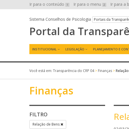
Ir para o conteúdo
Ir para o menu
Ir para a
1
2
Sistema Conselhos de Psicologia
Portais da Transparê
Portal da Transpar
INSTITUCIONAL
LEGISLAÇÃO
PLANEJAMENTO E CON
Você está em:
Transparência do CRP 04
>
Finanças
>
Relação
Finanças
Rel
FILTRO
Relação de Bens
02/03/2