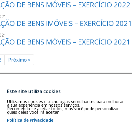
H
ÇÃO DE BENS MÓVEIS – EXERCÍCIO 2022
S
O
I
O
S
B
N
J
021
S
R
H
ÇÃO DE BENS IMÓVEIS – EXERCÍCIO 2021
S
O
I
O
S
B
N
J
021
S
R
H
ÇÃO DE BENS MÓVEIS – EXERCÍCIO 2021
S
O
I
O
S
B
N
S
R
H
inação
2
Próximo
»
O
I
O
B
N
R
H
ts
I
O
N
Este site utiliza cookies
H
Buscar
G)
O
Utilizamos cookies e tecnologias semelhantes para melhorar
rizonte – MG –
a sua experiência em nossos serviços.
Recomenda-se aceitar todos, mas você pode personalizar
quais deles você irá aceitar.
Política de Privacidade