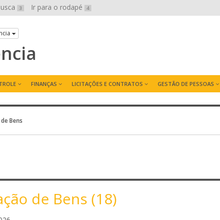
 busca
Ir para o rodapé
3
4
ncia
ência
TROLE
FINANÇAS
LICITAÇÕES E CONTRATOS
GESTÃO DE PESSOAS
 de Bens
ação de Bens (18)
J
026