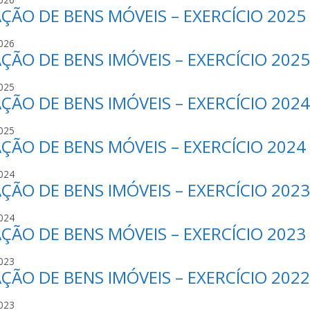
ÇÃO DE BENS MÓVEIS – EXERCÍCIO 2025
S
S
J
026
S
ÇÃO DE BENS IMÓVEIS – EXERCÍCIO 2025
S
O
S
B
J
025
S
R
ÇÃO DE BENS IMÓVEIS – EXERCÍCIO 2024
S
O
I
S
B
N
J
025
S
R
H
ÇÃO DE BENS MÓVEIS – EXERCÍCIO 2024
S
O
I
O
S
B
N
J
024
S
R
H
ÇÃO DE BENS IMÓVEIS – EXERCÍCIO 2023
S
O
I
O
S
B
N
J
024
S
R
H
ÇÃO DE BENS MÓVEIS – EXERCÍCIO 2023
S
O
I
O
S
B
N
J
023
S
R
H
ÇÃO DE BENS IMÓVEIS – EXERCÍCIO 2022
S
O
I
O
S
B
N
J
023
S
R