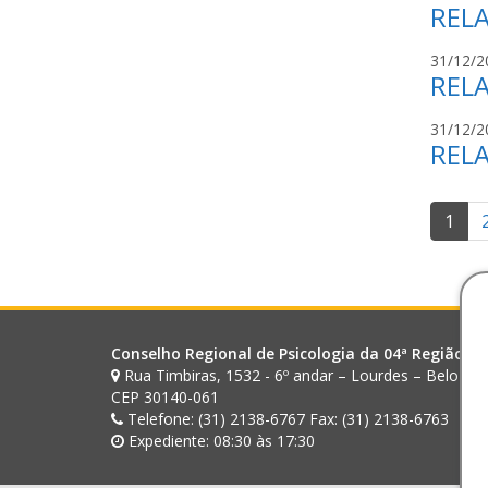
RELA
31/12/2
RELA
31/12/2
RELA
Pag
1
de
pos
Conselho Regional de Psicologia da 04ª Região (M
Rua Timbiras, 1532 - 6º andar – Lourdes – Belo Ho
CEP 30140-061
Telefone: (31) 2138-6767 Fax: (31) 2138-6763
Expediente: 08:30 às 17:30