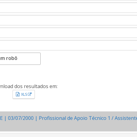
um robô
load dos resultados em:
Esse link abrirá em uma nova janela.
XLS
03/07/2000 | Profissional de Apoio Técnico 1 / Assistent