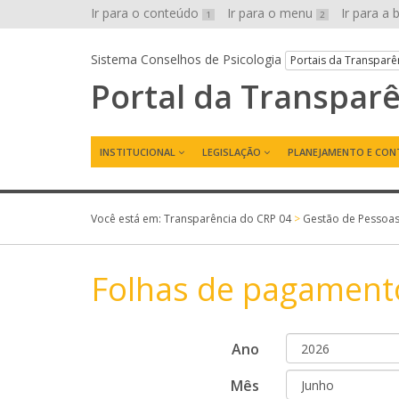
Ir para o conteúdo
Ir para o menu
Ir para a
1
2
Sistema Conselhos de Psicologia
Portais da Transparê
Portal da Transpar
INSTITUCIONAL
LEGISLAÇÃO
PLANEJAMENTO E CON
Você está em:
Transparência do CRP 04
>
Gestão de Pessoa
Folhas de pagament
Ano
Mês