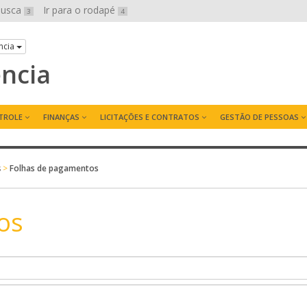
 busca
Ir para o rodapé
3
4
ncia
ência
TROLE
FINANÇAS
LICITAÇÕES E CONTRATOS
GESTÃO DE PESSOAS
s
>
Folhas de pagamentos
os