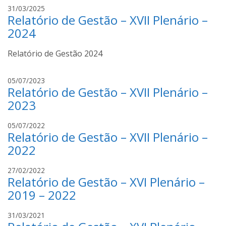
z
a
c
31/03/2025
Relatório de Gestão – XVII Plenário –
a
L
r
S
u
i
2024
i
i
s
l
z
t
Relatório de Gestão 2024
v
a
i
a
S
n
c
05/07/2023
S
i
a
Relatório de Gestão – XVII Plenário –
r
e
l
s
i
2023
n
v
i
s
a
a
l
t
c
05/07/2022
S
v
Relatório de Gestão – XVII Plenário –
i
r
e
a
n
i
2022
n
a
s
a
s
t
S
27/02/2022
Relatório de Gestão – XVI Plenário –
i
i
e
l
n
t
2019 – 2022
v
a
o
a
s
r
S
31/03/2021
i
T
e