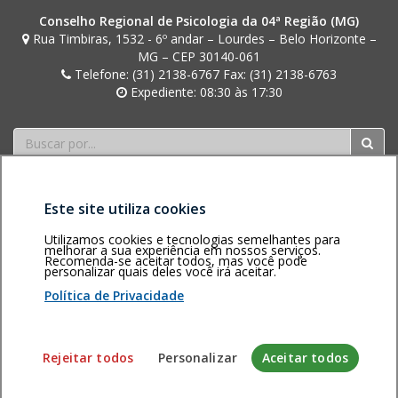
l
Conselho Regional de Psicologia da 04ª Região (MG)
v
Rua Timbiras, 1532 - 6º andar – Lourdes – Belo Horizonte –
a
MG – CEP 30140-061
Telefone: (31) 2138-6767 Fax: (31) 2138-6763
Expediente: 08:30 às 17:30
Buscar
Este site utiliza cookies
Utilizamos cookies e tecnologias semelhantes para
melhorar a sua experiência em nossos serviços.
Recomenda-se aceitar todos, mas você pode
Área restrita
Política de
Voltar ao topo
personalizar quais deles você irá aceitar.
privacidade
Personalização
Política de Privacidade
de cookies
Sistema desenvolvido pela Gerência de Tecnologia da
Rejeitar todos
Personalizar
Aceitar todos
Informação do CFP