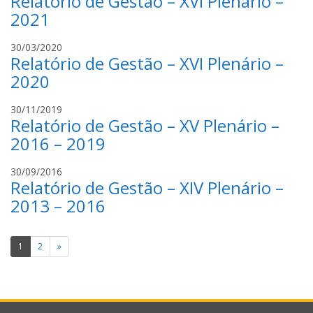
Relatório de Gestão – XVI Plenário –
l
I
t
2021
v
-
o
a
C
r
S
30/03/2020
Relatório de Gestão – XVI Plenário –
R
T
e
P
I
t
2020
0
-
o
4
C
r
S
30/11/2019
Relatório de Gestão – XV Plenário –
R
T
e
P
I
t
2016 – 2019
0
-
o
4
C
r
c
30/09/2016
Relatório de Gestão – XIV Plenário –
R
T
r
P
I
i
2013 – 2016
0
-
s
4
C
t
Paginação
R
i
1
2
»
P
n
de
0
a
posts
4
s
i