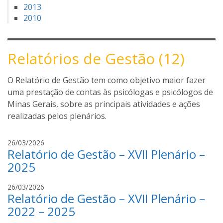
2013
2010
Relatórios de Gestão (12)
O Relatório de Gestão tem como objetivo maior fazer
uma prestação de contas às psicólogas e psicólogos de
Minas Gerais, sobre as principais atividades e ações
realizadas pelos plenários.
M
26/03/2026
Relatório de Gestão – XVII Plenário –
a
r
2025
i
a
M
26/03/2026
Relatório de Gestão – XVII Plenário –
L
a
u
r
2022 – 2025
i
i