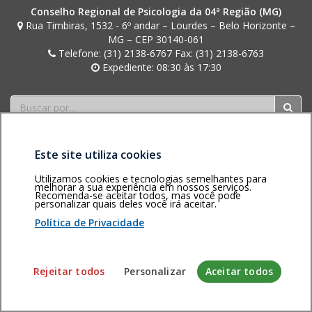
Conselho Regional de Psicologia da 04ª Região (MG)
Rua Timbiras, 1532 - 6º andar – Lourdes – Belo Horizonte –
MG – CEP 30140-061
Telefone: (31) 2138-6767 Fax: (31) 2138-6763
Expediente: 08:30 às 17:30
Buscar
Este site utiliza cookies
Utilizamos cookies e tecnologias semelhantes para
melhorar a sua experiência em nossos serviços.
Recomenda-se aceitar todos, mas você pode
personalizar quais deles você irá aceitar.
Área restrita
Política de
Voltar ao topo
privacidade
Personalização
Política de Privacidade
de cookies
Sistema desenvolvido pela Gerência de Tecnologia da
Rejeitar todos
Personalizar
Aceitar todos
Informação do CFP