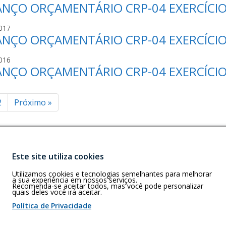
H
ANÇO ORÇAMENTÁRIO CRP-04 EXERCÍCIO
S
O
I
O
S
B
N
J
017
S
R
H
ANÇO ORÇAMENTÁRIO CRP-04 EXERCÍCIO
S
O
I
O
S
B
N
J
016
S
R
H
ANÇO ORÇAMENTÁRIO CRP-04 EXERCÍCIO
S
O
I
O
S
B
N
S
R
H
inação
2
Próximo
»
O
I
O
B
N
R
H
ts
I
O
N
Este site utiliza cookies
H
Buscar
G)
O
Utilizamos cookies e tecnologias semelhantes para melhorar
rizonte – MG –
a sua experiência em nossos serviços.
Recomenda-se aceitar todos, mas você pode personalizar
quais deles você irá aceitar.
Política de Privacidade