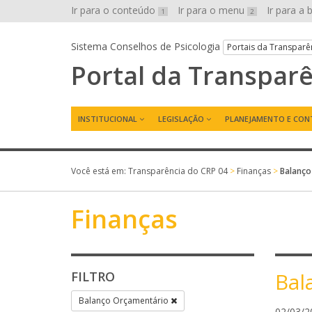
Ir para o conteúdo
Ir para o menu
Ir para a
1
2
Sistema Conselhos de Psicologia
Portais da Transparê
Portal da Transpar
INSTITUCIONAL
LEGISLAÇÃO
PLANEJAMENTO E CON
Você está em:
Transparência do CRP 04
>
Finanças
>
Balanço
Finanças
Bal
FILTRO
Balanço Orçamentário
02/03/2