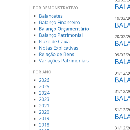
BAL
POR DEMONSTRATIVO
Balancetes
19/03/2
Balanço Financeiro
BAL
Balanço Orçamentário
Balanço Patrimonial
20/02/2
Fluxo de Caixa
BAL
Notas Explicativas
Relação de Bens
09/02/2
BAL
Variações Patrimoniais
POR ANO
31/12/2
BAL
2026
2025
31/12/2
2024
BAL
2023
2021
31/12/2
2020
BAL
2019
2018
31/12/2