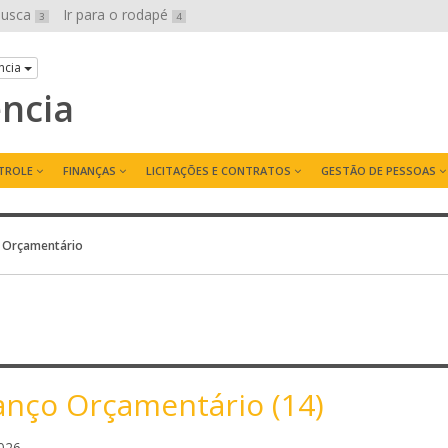
 busca
Ir para o rodapé
3
4
ncia
ência
TROLE
FINANÇAS
LICITAÇÕES E CONTRATOS
GESTÃO DE PESSOAS
 Orçamentário
anço Orçamentário (14)
J
026