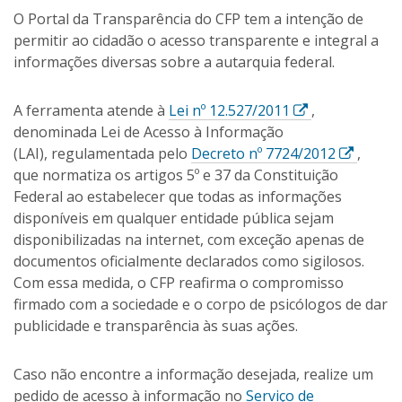
O Portal da Transparência do CFP tem a intenção de
permitir ao cidadão o acesso transparente e integral a
informações diversas sobre a autarquia federal.
E
A ferramenta atende à
Lei nº 12.527/2011
,
s
denominada Lei de Acesso à Informação
s
E
(LAI), regulamentada pelo
Decreto nº 7724/2012
,
e
s
que normatiza os artigos 5º e 37 da Constituição
l
s
Federal ao estabelecer que todas as informações
i
e
disponíveis em qualquer entidade pública sejam
n
l
disponibilizadas na internet, com exceção apenas de
k
i
documentos oficialmente declarados como sigilosos.
a
n
Com essa medida, o CFP reafirma o compromisso
b
k
firmado com a sociedade e o corpo de psicólogos de dar
r
a
publicidade e transparência às suas ações.
i
b
r
r
Caso não encontre a informação desejada, realize um
á
i
pedido de acesso à informação no
Serviço de