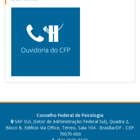
m
a
n
o
v
a
j
a
n
e
l
a
.
Conselho Federal de Psicologia
SAF SUL (Setor de Administração Federal Sul), Quadra 2,
Bloco B, Edifício Via Office, Térreo, Sala 104 - Brasília/DF - CEP:
70070-600