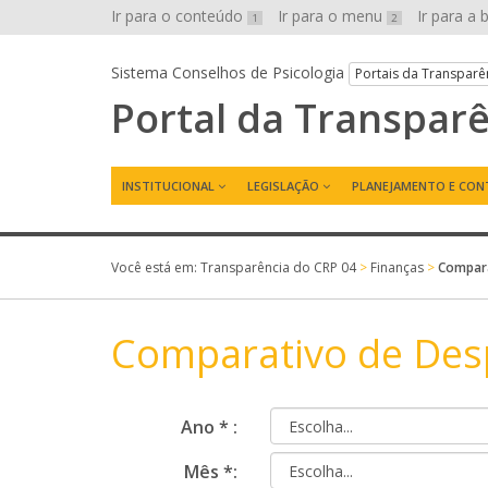
Ir para o conteúdo
Ir para o menu
Ir para a
1
2
Sistema Conselhos de Psicologia
Portais da Transparê
Portal da Transpar
INSTITUCIONAL
LEGISLAÇÃO
PLANEJAMENTO E CON
Você está em:
Transparência do CRP 04
>
Finanças
>
Compara
Comparativo de Des
Ano * :
Mês *: