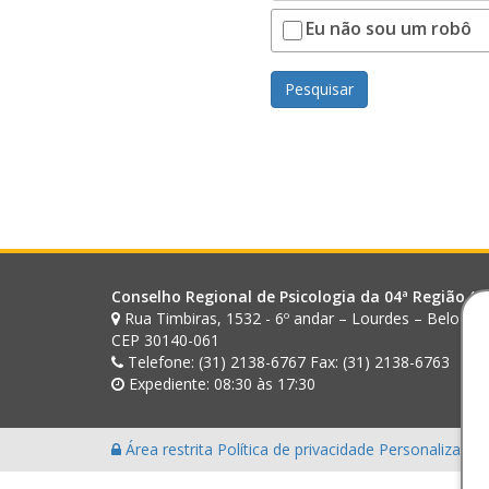
Eu não sou um robô
Pesquisar
Conselho Regional de Psicologia da 04ª Região (M
Rua Timbiras, 1532 - 6º andar – Lourdes – Belo Ho
CEP 30140-061
Telefone: (31) 2138-6767 Fax: (31) 2138-6763
Expediente: 08:30 às 17:30
Área restrita
Política de privacidade
Personalização