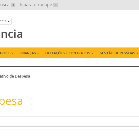
 busca
Ir para o rodapé
3
4
ncia
ência
TROLE
FINANÇAS
LICITAÇÕES E CONTRATOS
GESTÃO DE PESSOAS
tivo de Despesa
pesa