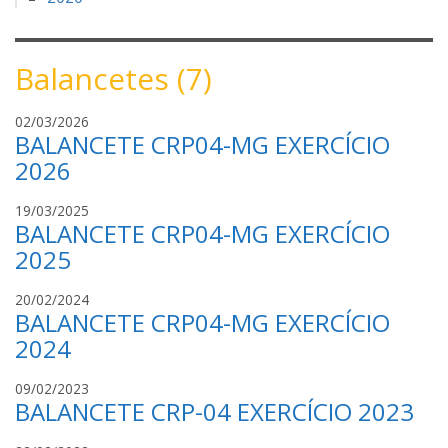
Balancetes (7)
J
02/03/2026
BALANCETE CRP04-MG EXERCÍCIO
S
S
2026
S
O
J
19/03/2025
BALANCETE CRP04-MG EXERCÍCIO
B
S
R
S
2025
I
S
N
O
J
20/02/2024
BALANCETE CRP04-MG EXERCÍCIO
H
B
S
O
R
S
2024
I
S
N
O
J
09/02/2023
BALANCETE CRP-04 EXERCÍCIO 2023
H
B
S
O
R
S