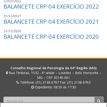
J
I
22/02/2022
S
BALANCETE CRP-04 EXERCÍCIO 2022
S
N
O
S
H
B
J
31/12/2021
S
O
R
BALANCETE CRP-04 EXERCÍCIO 2021
S
O
I
S
B
N
J
31/12/2020
S
R
H
BALANCETE CRP-04 EXERCÍCIO 2020
S
O
I
O
S
B
N
S
R
H
O
I
O
B
N
R
H
I
O
Conselho Regional de Psicologia da 04ª Região (MG)
N
Rua Timbiras, 1532 - 6º andar – Lourdes – Belo Horizonte –
H
MG – CEP 30140-061
Telefone: (31) 2138-6767 Fax: (31) 2138-6763
O
Expediente: 08:30 às 17:30
Buscar