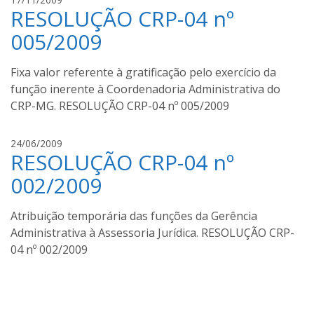
RESOLUÇÃO CRP-04 nº
u
g
005/2009
u
s
Fixa valor referente à gratificação pelo exercício da
t
função inerente à Coordenadoria Administrativa do
o
CRP-MG. RESOLUÇÃO CRP-04 nº 005/2009
m
o
u
a
24/06/2009
r
RESOLUÇÃO CRP-04 nº
u
a
g
002/2009
u
s
Atribuição temporária das funções da Gerência
t
Administrativa à Assessoria Jurídica. RESOLUÇÃO CRP-
o
04 nº 002/2009
m
o
u
r
a