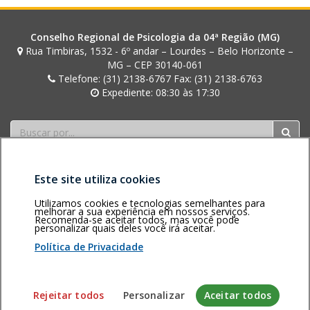
Conselho Regional de Psicologia da 04ª Região (MG)
Rua Timbiras, 1532 - 6º andar – Lourdes – Belo Horizonte –
MG – CEP 30140-061
Telefone: (31) 2138-6767 Fax: (31) 2138-6763
Expediente: 08:30 às 17:30
Buscar
Este site utiliza cookies
Utilizamos cookies e tecnologias semelhantes para
melhorar a sua experiência em nossos serviços.
Recomenda-se aceitar todos, mas você pode
personalizar quais deles você irá aceitar.
Área restrita
Política de
Voltar ao topo
privacidade
Personalização
Política de Privacidade
de cookies
Sistema desenvolvido pela Gerência de Tecnologia da
Rejeitar todos
Personalizar
Aceitar todos
Informação do CFP