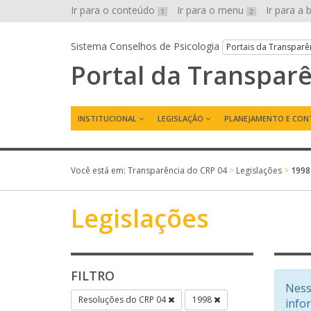
Ir para o conteúdo
Ir para o menu
Ir para a
1
2
Sistema Conselhos de Psicologia
Portais da Transparê
Portal da Transpar
INSTITUCIONAL
LEGISLAÇÃO
PLANEJAMENTO E CON
Você está em:
Transparência do CRP 04
>
Legislações
>
1998
Legislações
FILTRO
Ness
Resoluções do CRP 04
1998
info