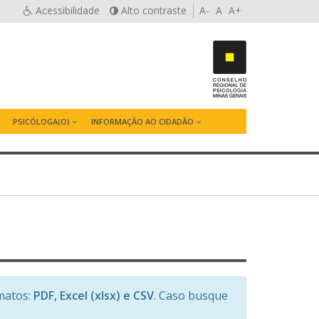
Acessibilidade
Alto contraste
A-
A
A+
PSICÓLOGA(O)
INFORMAÇÃO AO CIDADÃO
matos:
PDF, Excel (xlsx) e CSV
. Caso busque