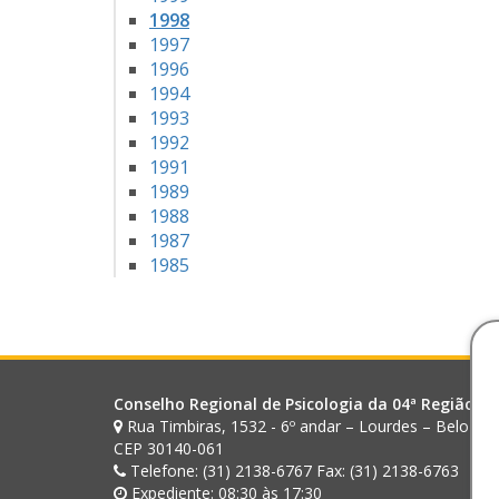
1998
1997
1996
1994
1993
1992
1991
1989
1988
1987
1985
Conselho Regional de Psicologia da 04ª Região (M
Rua Timbiras, 1532 - 6º andar – Lourdes – Belo Ho
CEP 30140-061
Telefone: (31) 2138-6767 Fax: (31) 2138-6763
Expediente: 08:30 às 17:30