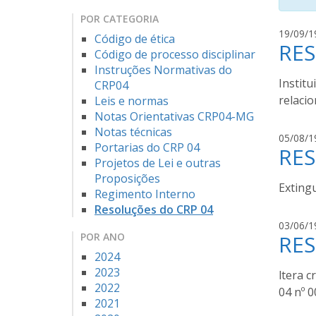
POR CATEGORIA
19/09/1
Código de ética
RES
Código de processo disciplinar
Instruções Normativas do
Institu
CRP04
relaci
Leis e normas
Notas Orientativas CRP04-MG
Notas técnicas
05/08/1
Portarias do CRP 04
RES
Projetos de Lei e outras
Proposições
Exting
Regimento Interno
Resoluções do CRP 04
03/06/1
POR ANO
RES
2024
2023
ltera 
2022
04 nº 
2021