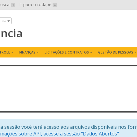
 busca
Ir para o rodapé
3
4
ncia
ência
TROLE
FINANÇAS
LICITAÇÕES E CONTRATOS
GESTÃO DE PESSOAS
a sessão você terá acesso aos arquivos disponíveis nos for
rmações sobre API, acesse a sessão "Dados Abertos"