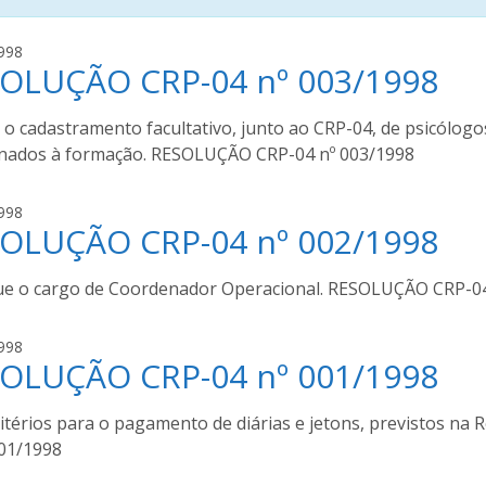
a
998
OLUÇÃO CRP-04 nº 003/1998
u
g
u
i o cadastramento facultativo, junto ao CRP-04, de psicólog
s
onados à formação. RESOLUÇÃO CRP-04 nº 003/1998
t
o
a
998
m
OLUÇÃO CRP-04 nº 002/1998
u
o
g
u
u
ue o cargo de Coordenador Operacional. RESOLUÇÃO CRP-04
r
s
a
t
a
998
o
OLUÇÃO CRP-04 nº 001/1998
u
m
g
o
u
critérios para o pagamento de diárias e jetons, previstos 
u
s
001/1998
r
t
a