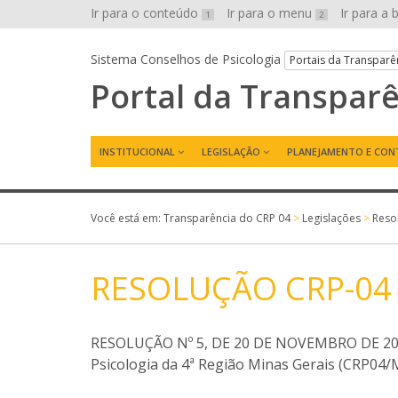
Ir para o conteúdo
Ir para o menu
Ir para a
1
2
Sistema Conselhos de Psicologia
Portais da Transparê
Portal da Transpar
INSTITUCIONAL
LEGISLAÇÃO
PLANEJAMENTO E CON
Você está em:
Transparência do CRP 04
>
Legislações
>
Reso
RESOLUÇÃO CRP-04 
RESOLUÇÃO Nº 5, DE 20 DE NOVEMBRO DE 2023 
Psicologia da 4ª Região Minas Gerais (CRP04/M