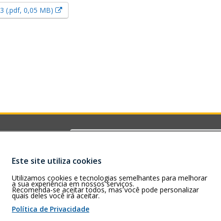
Esse link abrirá em uma nova janela.
(.pdf, 0,05 MB)
Buscar
G)
rizonte – MG –
Este site utiliza cookies
Utilizamos cookies e tecnologias semelhantes para melhorar
a sua experiência em nossos serviços.
Recomenda-se aceitar todos, mas você pode personalizar
quais deles você irá aceitar.
 de cookies
Política de Privacidade