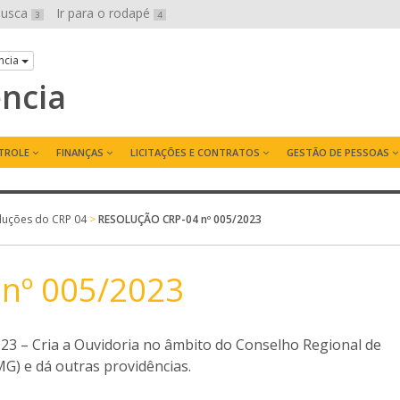
 busca
Ir para o rodapé
3
4
ncia
ência
TROLE
FINANÇAS
LICITAÇÕES E CONTRATOS
GESTÃO DE PESSOAS
luções do CRP 04
>
RESOLUÇÃO CRP-04 nº 005/2023
nº 005/2023
– Cria a Ouvidoria no âmbito do Conselho Regional de
G) e dá outras providências.