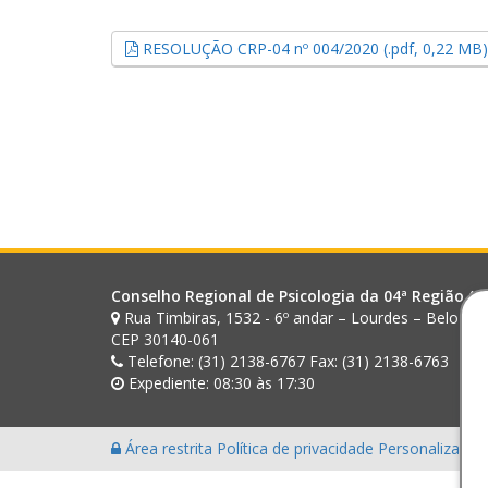
RESOLUÇÃO CRP-04 nº 004/2020 (.pdf, 0,22 MB
Conselho Regional de Psicologia da 04ª Região (M
Rua Timbiras, 1532 - 6º andar – Lourdes – Belo Ho
CEP 30140-061
Telefone: (31) 2138-6767 Fax: (31) 2138-6763
Expediente: 08:30 às 17:30
Área restrita
Política de privacidade
Personalização