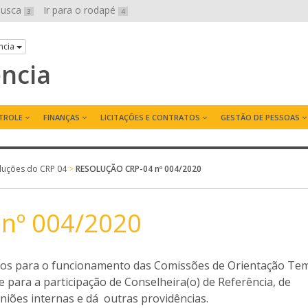
 busca
Ir para o rodapé
3
4
ncia
ência
TROLE
FINANÇAS
LICITAÇÕES E CONTRATOS
GESTÃO DE PESSOAS
luções do CRP 04
>
RESOLUÇÃO CRP-04 nº 004/2020
nº 004/2020
rios para o funcionamento das Comissões de Orientação Tem
 para a participação de Conselheira(o) de Referência, de
iões internas e dá outras providências.