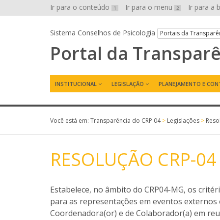
Ir para o conteúdo
Ir para o menu
Ir para a
1
2
Sistema Conselhos de Psicologia
Portais da Transparê
Portal da Transpar
INSTITUCIONAL
LEGISLAÇÃO
PLANEJAMENTO E CON
Você está em:
Transparência do CRP 04
>
Legislações
>
Reso
RESOLUÇÃO CRP-04 
Estabelece, no âmbito do CRP04-MG, os crité
para as representações em eventos externos e
Coordenadora(or) e de Colaborador(a) em reun