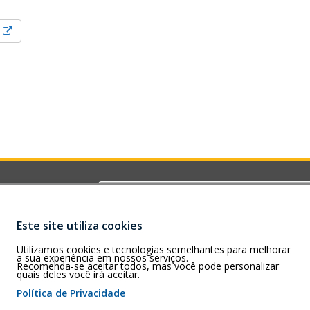
Esse link abrirá em uma nova janela.
)
Buscar
G)
rizonte – MG –
Este site utiliza cookies
Utilizamos cookies e tecnologias semelhantes para melhorar
a sua experiência em nossos serviços.
Recomenda-se aceitar todos, mas você pode personalizar
quais deles você irá aceitar.
 de cookies
Política de Privacidade