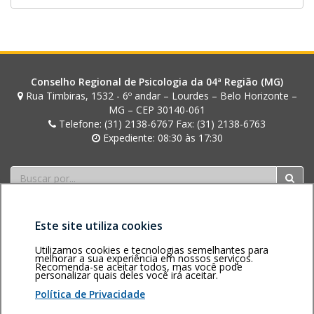
Conselho Regional de Psicologia da 04ª Região (MG)
Rua Timbiras, 1532 - 6º andar – Lourdes – Belo Horizonte –
MG – CEP 30140-061
Telefone: (31) 2138-6767 Fax: (31) 2138-6763
Expediente: 08:30 às 17:30
Buscar
Este site utiliza cookies
Utilizamos cookies e tecnologias semelhantes para
melhorar a sua experiência em nossos serviços.
Recomenda-se aceitar todos, mas você pode
personalizar quais deles você irá aceitar.
Área restrita
Política de
Voltar ao topo
privacidade
Personalização
Política de Privacidade
de cookies