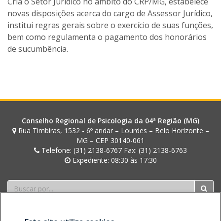
Cria o Setor Jurídico no âmbito do CRP/MG, estabelece
a
n
novas disposições acerca do cargo de Assessor Jurídico,
a
institui regras gerais sobre o exercício de suas funções,
L
a
bem como regulamenta o pagamento dos honorários
c
de sucumbência.
e
r
d
a
Conselho Regional de Psicologia da 04ª Região (MG)
Rua Timbiras, 1532 - 6º andar – Lourdes – Belo Horizonte –
MG – CEP 30140-061
Telefone: (31) 2138-6767 Fax: (31) 2138-6763
Expediente: 08:30 às 17:30
Buscar