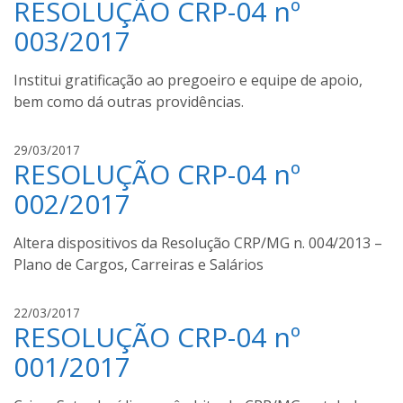
RESOLUÇÃO CRP-04 nº
u
d
c
003/2017
a
i
a
Institui gratificação ao pregoeiro e equipe de apoio,
n
bem como dá outras providências.
a
L
a
L
29/03/2017
c
RESOLUÇÃO CRP-04 nº
u
e
c
002/2017
r
i
d
a
Altera dispositivos da Resolução CRP/MG n. 004/2013 –
a
n
Plano de Cargos, Carreiras e Salários
a
L
a
L
22/03/2017
c
RESOLUÇÃO CRP-04 nº
u
e
c
001/2017
r
i
d
a