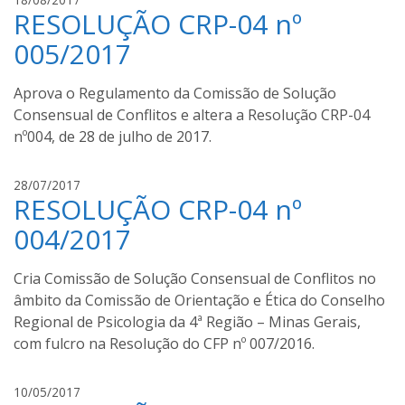
RESOLUÇÃO CRP-04 nº
u
c
005/2017
i
a
Aprova o Regulamento da Comissão de Solução
n
Consensual de Conflitos e altera a Resolução CRP-04
a
nº004, de 28 de julho de 2017.
L
a
c
L
28/07/2017
e
RESOLUÇÃO CRP-04 nº
u
r
c
004/2017
d
i
a
a
Cria Comissão de Solução Consensual de Conflitos no
n
âmbito da Comissão de Orientação e Ética do Conselho
a
Regional de Psicologia da 4ª Região – Minas Gerais,
L
a
com fulcro na Resolução do CFP nº 007/2016.
c
e
L
10/05/2017
r