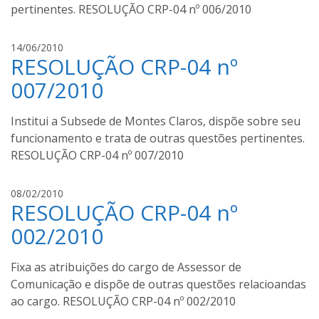
pertinentes. RESOLUÇÃO CRP-04 nº 006/2010
m
o
u
a
14/06/2010
r
RESOLUÇÃO CRP-04 nº
u
a
g
007/2010
u
s
Institui a Subsede de Montes Claros, dispõe sobre seu
t
funcionamento e trata de outras questões pertinentes.
o
RESOLUÇÃO CRP-04 nº 007/2010
m
o
u
a
08/02/2010
r
RESOLUÇÃO CRP-04 nº
u
a
g
002/2010
u
s
Fixa as atribuições do cargo de Assessor de
t
Comunicação e dispõe de outras questões relacioandas
o
ao cargo. RESOLUÇÃO CRP-04 nº 002/2010
m
o