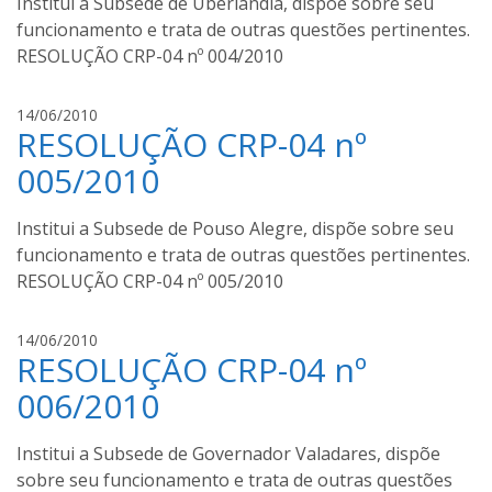
Institui a Subsede de Uberlândia, dispõe sobre seu
t
funcionamento e trata de outras questões pertinentes.
o
RESOLUÇÃO CRP-04 nº 004/2010
m
o
u
a
14/06/2010
r
RESOLUÇÃO CRP-04 nº
u
a
g
005/2010
u
s
Institui a Subsede de Pouso Alegre, dispõe sobre seu
t
funcionamento e trata de outras questões pertinentes.
o
RESOLUÇÃO CRP-04 nº 005/2010
m
o
u
a
14/06/2010
r
RESOLUÇÃO CRP-04 nº
u
a
g
006/2010
u
s
Institui a Subsede de Governador Valadares, dispõe
t
sobre seu funcionamento e trata de outras questões
o