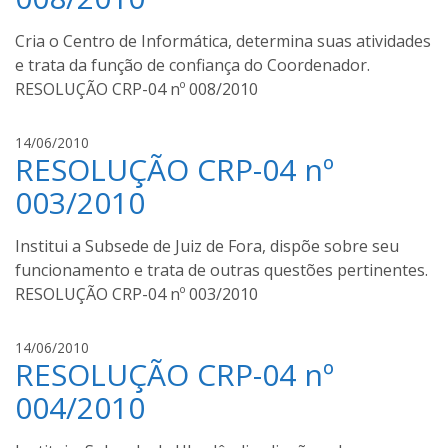
u
s
Cria o Centro de Informática, determina suas atividades
t
e trata da função de confiança do Coordenador.
o
RESOLUÇÃO CRP-04 nº 008/2010
m
o
u
a
14/06/2010
r
RESOLUÇÃO CRP-04 nº
u
a
g
003/2010
u
s
Institui a Subsede de Juiz de Fora, dispõe sobre seu
t
funcionamento e trata de outras questões pertinentes.
o
RESOLUÇÃO CRP-04 nº 003/2010
m
o
u
a
14/06/2010
r
RESOLUÇÃO CRP-04 nº
u
a
g
004/2010
u
s