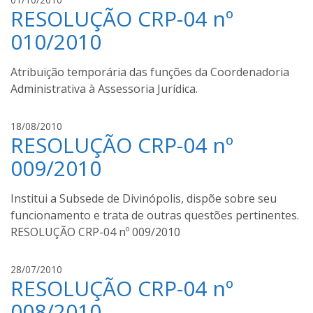
RESOLUÇÃO CRP-04 nº
u
c
010/2010
i
a
Atribuição temporária das funções da Coordenadoria
n
Administrativa à Assessoria Jurídica.
a
L
a
a
18/08/2010
c
RESOLUÇÃO CRP-04 nº
u
e
g
009/2010
r
u
d
s
Institui a Subsede de Divinópolis, dispõe sobre seu
a
t
funcionamento e trata de outras questões pertinentes.
o
RESOLUÇÃO CRP-04 nº 009/2010
m
o
u
a
28/07/2010
r
RESOLUÇÃO CRP-04 nº
u
a
g
008/2010