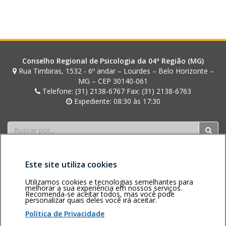
u
r
a
Conselho Regional de Psicologia da 04ª Região (MG)
Rua Timbiras, 1532 - 6º andar – Lourdes – Belo Horizonte –
MG – CEP 30140-061
Telefone: (31) 2138-6767 Fax: (31) 2138-6763
Expediente: 08:30 às 17:30
Buscar
Este site utiliza cookies
Utilizamos cookies e tecnologias semelhantes para
melhorar a sua experiência em nossos serviços.
Recomenda-se aceitar todos, mas você pode
personalizar quais deles você irá aceitar.
Área restrita
Política de
Voltar ao topo
privacidade
Personalização
Política de Privacidade
de cookies