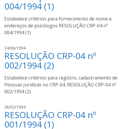
g
004/1994 (1)
u
s
Estabelece critérios para fornecimento de nome e
t
endereços de psicólogos RESOLUÇÃO CRP-04 nº
o
004/1994 (1)
m
o
u
a
24/06/1994
r
RESOLUÇÃO CRP-04 nº
u
a
g
002/1994 (2)
u
s
Estabelece critérios para registro, cadastramento de
t
Pessoas Jurídicas no CRP-04. RESOLUÇÃO CRP-04 nº
o
002/1994 (2)
m
o
u
a
26/02/1994
r
RESOLUÇÃO CRP-04 nº
u
a
g
001/1994 (1)
u