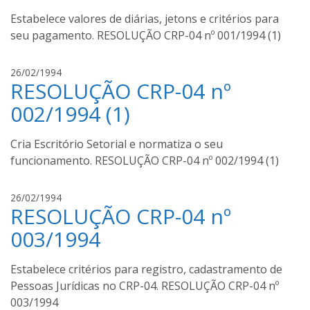
s
Estabelece valores de diárias, jetons e critérios para
t
seu pagamento. RESOLUÇÃO CRP-04 nº 001/1994 (1)
o
m
o
a
26/02/1994
u
RESOLUÇÃO CRP-04 nº
u
r
g
002/1994 (1)
a
u
s
Cria Escritório Setorial e normatiza o seu
t
funcionamento. RESOLUÇÃO CRP-04 nº 002/1994 (1)
o
m
o
a
26/02/1994
u
RESOLUÇÃO CRP-04 nº
u
r
g
003/1994
a
u
s
Estabelece critérios para registro, cadastramento de
t
Pessoas Jurídicas no CRP-04. RESOLUÇÃO CRP-04 nº
o
003/1994
m