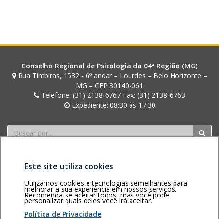
o
u
r
a
Conselho Regional de Psicologia da 04ª Região (MG)
Rua Timbiras, 1532 - 6º andar – Lourdes – Belo Horizonte –
MG – CEP 30140-061
Telefone: (31) 2138-6767 Fax: (31) 2138-6763
Expediente: 08:30 às 17:30
Buscar
Este site utiliza cookies
Utilizamos cookies e tecnologias semelhantes para
melhorar a sua experiência em nossos serviços.
Recomenda-se aceitar todos, mas você pode
personalizar quais deles você irá aceitar.
Área restrita
Política de
Voltar ao topo
privacidade
Personalização
Política de Privacidade