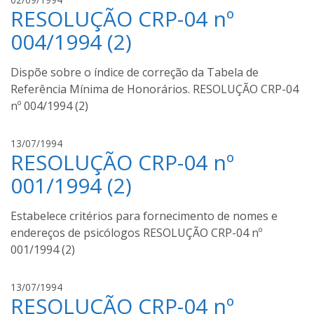
RESOLUÇÃO CRP-04 nº
u
g
004/1994 (2)
u
s
Dispõe sobre o índice de correção da Tabela de
t
Referência Mínima de Honorários. RESOLUÇÃO CRP-04
o
nº 004/1994 (2)
m
o
u
a
13/07/1994
r
RESOLUÇÃO CRP-04 nº
u
a
g
001/1994 (2)
u
s
Estabelece critérios para fornecimento de nomes e
t
endereços de psicólogos RESOLUÇÃO CRP-04 nº
o
001/1994 (2)
m
o
u
a
13/07/1994
r
RESOLUÇÃO CRP-04 nº
u
a