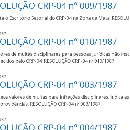
OLUÇÃO CRP-04 nº 009/1987
u
o
g
u
u
ta o Escritório Setorial do CRP-04 na Zona da Mata. RESOL
r
s
a
t
a
987
o
OLUÇÃO CRP-04 nº 010/1987
u
m
g
o
u
lores de multas disciplinares para pessoas jurídicas não in
u
s
lecidos pelo CRP-04. RESOLUÇÃO CRP-04 nº 010/1987
r
t
a
o
a
987
m
OLUÇÃO CRP-04 nº 003/1987
u
o
g
u
u
ece valores de multas para infrações disciplinares, indica as 
r
s
a
 providências. RESOLUÇÃO CRP-04 nº 003/1987
t
o
a
987
m
OLUÇÃO CRP-04 nº 004/1987
u
o