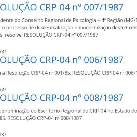
o
OLUÇÃO CRP-04 nº 007/1987
u
m
g
o
u
dente do Conselho Regional de Psicologia – 4ª Região (MG/ES
u
s
ar o processo de descentralização e modernização deste Con
r
t
a
os, resolve: RESOLUÇÃO CRP-04 nº 007/1987
o
m
a
987
o
OLUÇÃO CRP-04 nº 006/1987
u
u
g
r
u
a
 a Resolução CRP-04 nº 001/85. RESOLUÇÃO CRP-04 nº 006/
s
t
a
987
o
OLUÇÃO CRP-04 nº 008/1987
u
m
g
o
u
 denominação do Escritório Regional do CRP-04 no Estado do
u
s
/85. RESOLUÇÃO CRP-04 nº 008/1987
r
t
a
o
a
987
m