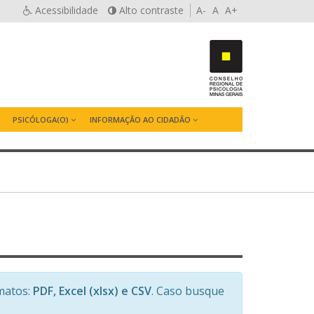
Acessibilidade
Alto contraste
A-
A
A+
PSICÓLOGA(O)
INFORMAÇÃO AO CIDADÃO
matos:
PDF, Excel (xlsx) e CSV
. Caso busque