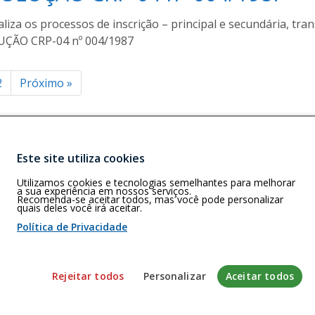
g
u
u
liza os processos de inscrição – principal e secundária, tra
r
s
a
ÇÃO CRP-04 nº 004/1987
t
o
inação
m
2
Próximo
»
o
u
ts
r
a
Este site utiliza cookies
Buscar
G)
Utilizamos cookies e tecnologias semelhantes para melhorar
rizonte – MG –
a sua experiência em nossos serviços.
Recomenda-se aceitar todos, mas você pode personalizar
quais deles você irá aceitar.
Política de Privacidade
 de cookies
Rejeitar todos
Personalizar
Aceitar todos
envolvido pela Gerência de Tecnologia da Informação do CFP