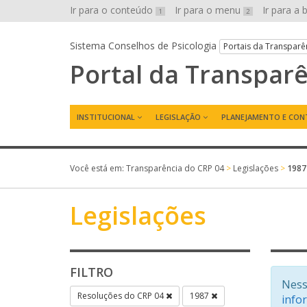
Ir para o conteúdo
Ir para o menu
Ir para a
1
2
Sistema Conselhos de Psicologia
Portais da Transparê
Portal da Transpar
INSTITUCIONAL
LEGISLAÇÃO
PLANEJAMENTO E CON
Você está em:
Transparência do CRP 04
>
Legislações
>
1987
Legislações
FILTRO
Ness
Resoluções do CRP 04
1987
info