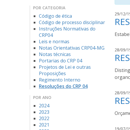
POR CATEGORIA
29/12/1
Código de ética
RES
Código de processo disciplinar
Instruções Normativas do
Estabe
CRP04
Leis e normas
Notas Orientativas CRP04-MG
28/09/1
Notas técnicas
RES
Portarias do CRP 04
Projetos de Lei e outras
Disting
Proposições
organo
Regimento Interno
Resoluções do CRP 04
28/09/1
POR ANO
RES
2024
2023
Orçame
2022
2021
19/07/1