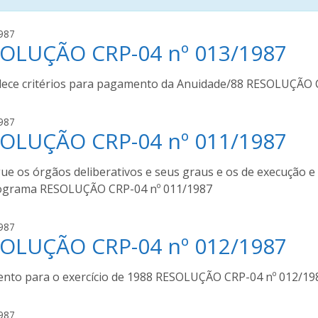
a
987
OLUÇÃO CRP-04 nº 013/1987
u
g
u
lece critérios para pagamento da Anuidade/88 RESOLUÇÃO 
s
t
a
987
o
OLUÇÃO CRP-04 nº 011/1987
u
m
g
o
u
ue os órgãos deliberativos e seus graus e os de execução e
u
s
grama RESOLUÇÃO CRP-04 nº 011/1987
r
t
a
o
a
987
m
OLUÇÃO CRP-04 nº 012/1987
u
o
g
u
u
nto para o exercício de 1988 RESOLUÇÃO CRP-04 nº 012/19
r
s
a
t
a
987