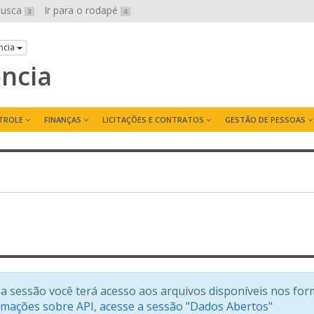
 busca
Ir para o rodapé
3
4
ncia
ência
TROLE
FINANÇAS
LICITAÇÕES E CONTRATOS
GESTÃO DE PESSOAS
a sessão você terá acesso aos arquivos disponíveis nos for
rmações sobre API, acesse a sessão "Dados Abertos"