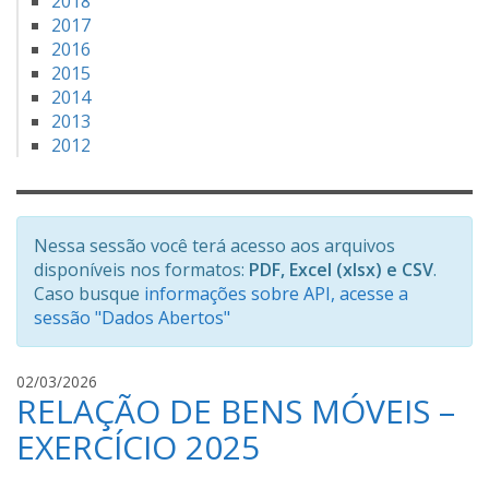
2018
2017
2016
2015
2014
2013
2012
Nessa sessão você terá acesso aos arquivos
disponíveis nos formatos:
PDF, Excel (xlsx) e CSV
.
Caso busque
informações sobre API, acesse a
sessão "Dados Abertos"
J
02/03/2026
RELAÇÃO DE BENS MÓVEIS –
S
S
EXERCÍCIO 2025
S
O