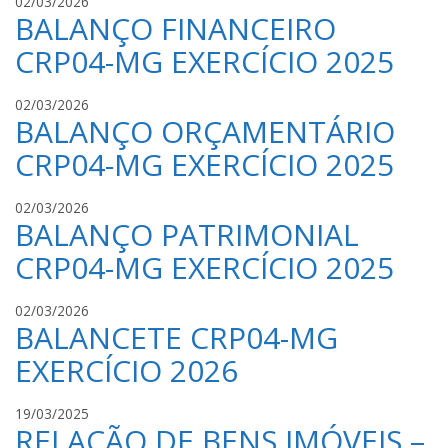
J
02/03/2026
B
BALANÇO FINANCEIRO
S
R
S
I
CRP04-MG EXERCÍCIO 2025
S
N
O
H
J
02/03/2026
B
O
BALANÇO ORÇAMENTÁRIO
S
R
S
I
CRP04-MG EXERCÍCIO 2025
S
N
O
H
J
02/03/2026
B
O
BALANÇO PATRIMONIAL
S
R
S
I
CRP04-MG EXERCÍCIO 2025
S
N
O
H
J
02/03/2026
B
O
BALANCETE CRP04-MG
S
R
S
I
EXERCÍCIO 2026
S
N
O
H
J
19/03/2025
B
O
RELAÇÃO DE BENS IMÓVEIS –
S
R