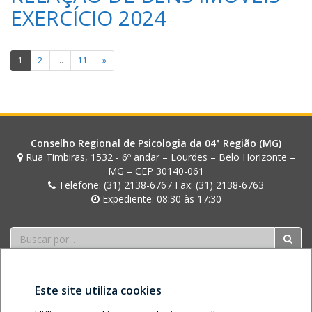
S
I
EXERCÍCIO 2024
S
N
O
H
B
Paginação
O
1
2
…
11
»
R
de
I
N
posts
H
O
Conselho Regional de Psicologia da 04ª Região (MG)
Rua Timbiras, 1532 - 6º andar – Lourdes – Belo Horizonte –
MG – CEP 30140-061
Telefone: (31) 2138-6767 Fax: (31) 2138-6763
Expediente: 08:30 às 17:30
Buscar
Este site utiliza cookies