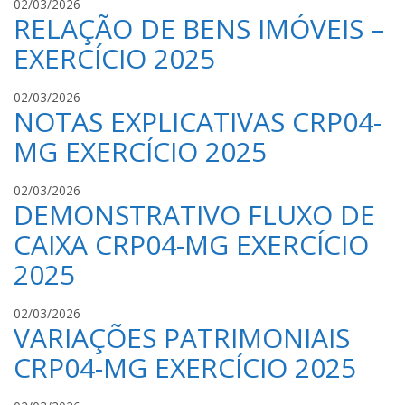
J
02/03/2026
B
RELAÇÃO DE BENS IMÓVEIS –
S
R
S
I
EXERCÍCIO 2025
S
N
O
H
J
02/03/2026
B
O
NOTAS EXPLICATIVAS CRP04-
S
R
S
I
MG EXERCÍCIO 2025
S
N
O
H
J
02/03/2026
B
O
DEMONSTRATIVO FLUXO DE
S
R
S
I
CAIXA CRP04-MG EXERCÍCIO
S
N
2025
O
H
B
O
R
J
02/03/2026
I
VARIAÇÕES PATRIMONIAIS
S
N
S
CRP04-MG EXERCÍCIO 2025
H
S
O
O