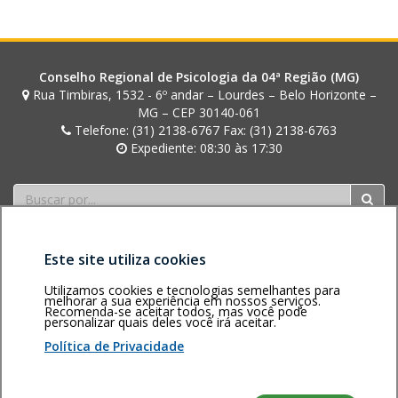
Conselho Regional de Psicologia da 04ª Região (MG)
Rua Timbiras, 1532 - 6º andar – Lourdes – Belo Horizonte –
MG – CEP 30140-061
Telefone: (31) 2138-6767 Fax: (31) 2138-6763
Expediente: 08:30 às 17:30
Buscar
Este site utiliza cookies
Utilizamos cookies e tecnologias semelhantes para
melhorar a sua experiência em nossos serviços.
Recomenda-se aceitar todos, mas você pode
personalizar quais deles você irá aceitar.
Área restrita
Política de
Voltar ao topo
privacidade
Personalização
Política de Privacidade
de cookies