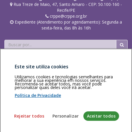
Rua Treze de Maio, 47, Santo Amaro - CEP: 50.100-160 -
Recife/PE
crppe@crppe.org.br
Expediente (Atendimento por agendamento): Segunda a
sexta-feira, das 8h às 16h
Buscar
Este site utiliza cookies
Utilizamos cookies e tecnologias semelhantes para
melhorar a sua experiência em nossos serviços.
Recomenda-se aceitar todos, mas você pode
Área restrita
Política de
Voltar ao topo
personalizar quais deles você irá aceitar.
privacidade
Personalização
Política de Privacidade
de cookies
Sistema desenvolvido pela Gerência de Tecnologia da
Rejeitar todos
Personalizar
Aceitar todos
Informação do CFP