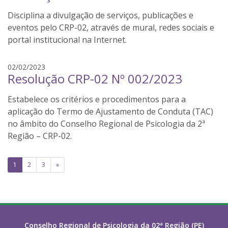
i
a
Disciplina a divulgação de serviços, publicações e
s
b
eventos pelo CRP-02, através de mural, redes sociais e
a
portal institucional na Internet.
r
b
l
02/02/2023
o
Resolução CRP-02 Nº 002/2023
u
s
i
a
Estabelece os critérios e procedimentos para a
s
b
aplicação do Termo de Ajustamento de Conduta (TAC)
a
no âmbito do Conselho Regional de Psicologia da 2ª
r
Região – CRP-02.
b
o
Paginação
1
2
3
»
s
de
a
posts
Conselho Regional de Psicologia da 02ª Região (PE)