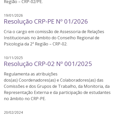
r
Região – CRP-02/PE.
r
b
i
o
r
t
19/01/2026
s
Resolução CRP-PE Nº 01/2026
h
á
a
a
e
Cria o cargo em comissão de Assessoria de Relações
i
m
s
Institucionais no âmbito do Conselho Regional de
u
s
Psicologia da 2ª Região – CRP-02.
m
i
a
l
l
n
10/11/2025
v
Resolução CRP-02 Nº 001/2025
u
o
a
i
v
Regulamenta as atribuições
s
a
b
dos(as) Coordenadores(as) e Colaboradores(as) das
j
a
Comissões e dos Grupos de Trabalho, da Monitoria, da
a
r
Representação Externa e da participação de estudantes
n
b
no âmbito no CRP-PE.
e
o
l
s
l
20/02/2024
a
a