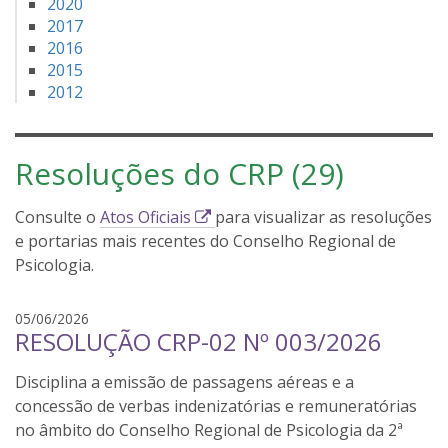
2020
2017
2016
2015
2012
Resoluções do CRP (29)
E
Consulte o
Atos Oficiais
para visualizar as resoluções
s
e portarias mais recentes do Conselho Regional de
s
Psicologia.
e
l
l
05/06/2026
RESOLUÇÃO CRP-02 Nº 003/2026
i
u
n
i
Disciplina a emissão de passagens aéreas e a
s
k
b
concessão de verbas indenizatórias e remuneratórias
a
a
no âmbito do Conselho Regional de Psicologia da 2ª
b