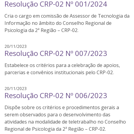
Resolução CRP-02 Nº 001/2024
u
.
i
Cria o cargo em comissão de Assessor de Tecnologia da
s
b
Informação no âmbito do Conselho Regional de
a
Psicologia da 2ª Região – CRP-02.
r
b
l
20/11/2023
o
Resolução CRP-02 Nº 007/2023
u
s
i
a
Estabelece os critérios para a celebração de apoios,
s
b
parcerias e convênios institucionais pelo CRP-02.
a
r
l
20/11/2023
b
Resolução CRP-02 Nº 006/2023
u
o
i
s
Dispõe sobre os critérios e procedimentos gerais a
s
a
b
serem observados para o desenvolvimento das
a
atividades na modalidade de teletrabalho no Conselho
r
Regional de Psicologia da 2ª Região – CRP-02.
b