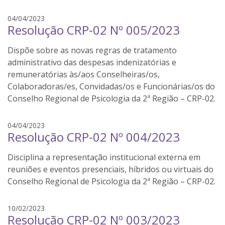
o
l
04/04/2023
s
Resolução CRP-02 Nº 005/2023
u
a
i
Dispõe sobre as novas regras de tratamento
s
b
administrativo das despesas indenizatórias e
a
remuneratórias às/aos Conselheiras/os,
r
Colaboradoras/es, Convidadas/os e Funcionárias/os do
b
Conselho Regional de Psicologia da 2ª Região – CRP-02.
o
s
l
04/04/2023
a
Resolução CRP-02 Nº 004/2023
u
i
Disciplina a representação institucional externa em
s
b
reuniões e eventos presenciais, híbridos ou virtuais do
a
Conselho Regional de Psicologia da 2ª Região – CRP-02.
r
b
l
10/02/2023
o
Resolução CRP-02 Nº 003/2023
u
s