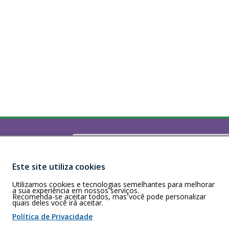
Buscar
)
160 - Recife/PE
Este site utiliza cookies
a a sexta-feira,
Utilizamos cookies e tecnologias semelhantes para melhorar
a sua experiência em nossos serviços.
Recomenda-se aceitar todos, mas você pode personalizar
quais deles você irá aceitar.
 de cookies
Política de Privacidade