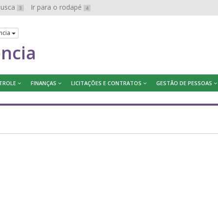
 busca
Ir para o rodapé
3
4
ncia
ência
TROLE
FINANÇAS
LICITAÇÕES E CONTRATOS
GESTÃO DE PESSOAS