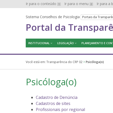
Ir para o conteúdo
Ir para o menu
Ir para a
1
2
Sistema Conselhos de Psicologia
Portais da Transparê
Portal da Transpar
INSTITUCIONAL
LEGISLAÇÃO
PLANEJAMENTO E CON
Você está em:
Transparência do CRP 02
>
Psicóloga(o)
Psicóloga(o)
Cadastro de Denúncia
Cadastros de sites
Profissionais por regional