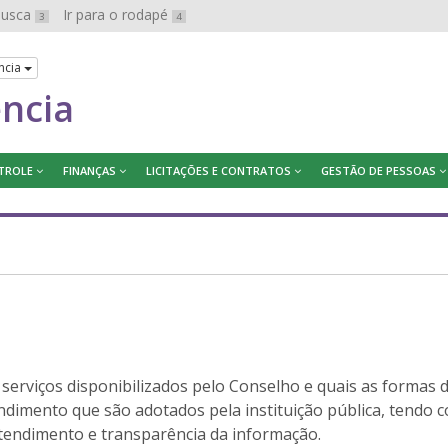
 busca
Ir para o rodapé
3
4
ncia
ência
TROLE
FINANÇAS
LICITAÇÕES E CONTRATOS
GESTÃO DE PESSOAS
 serviços disponibilizados pelo Conselho e quais as formas 
ndimento que são adotados pela instituição pública, tendo 
atendimento e transparência da informação.