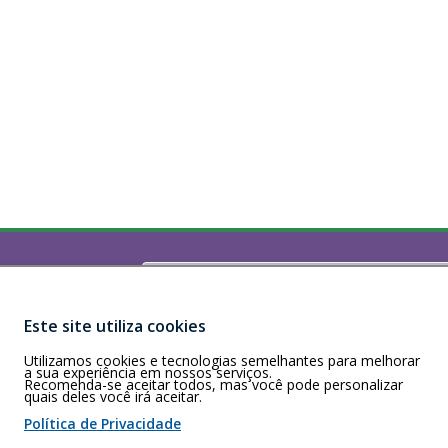
Buscar
)
160 - Recife/PE
Este site utiliza cookies
a a sexta-feira,
Utilizamos cookies e tecnologias semelhantes para melhorar
a sua experiência em nossos serviços.
Recomenda-se aceitar todos, mas você pode personalizar
quais deles você irá aceitar.
 de cookies
Política de Privacidade