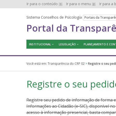
Ir para o conteúdo
Ir para o menu
Ir para a
1
2
Sistema Conselhos de Psicologia
Portais da Transparê
Portal da Transpar
INSTITUCIONAL
LEGISLAÇÃO
PLANEJAMENTO E CON
Você está em:
Transparência do CRP 02
>
Registre o seu ped
Registre o seu pedid
Registre seu pedido de informação de forma el
Informações ao Cidadão (e-SIC), disponível n
acesso à informação presencial, basta compare