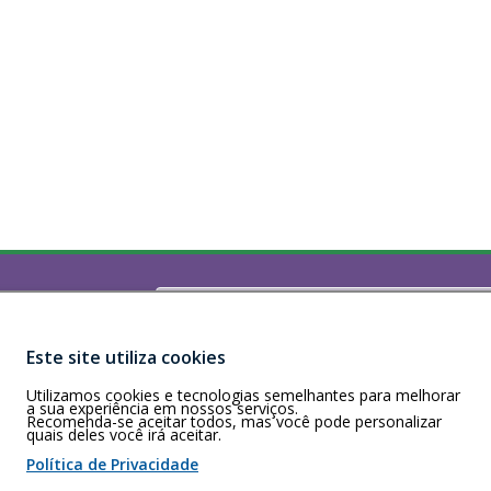
s
e
l
i
n
k
a
b
r
i
r
Buscar
)
á
160 - Recife/PE
e
m
Este site utiliza cookies
a a sexta-feira,
u
Utilizamos cookies e tecnologias semelhantes para melhorar
m
a sua experiência em nossos serviços.
Recomenda-se aceitar todos, mas você pode personalizar
a
quais deles você irá aceitar.
 de cookies
n
Política de Privacidade
o