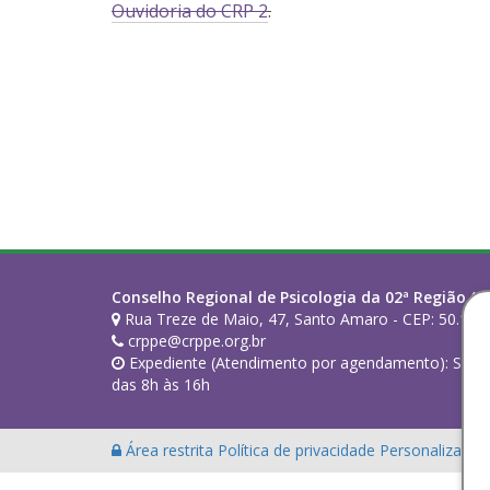
Ouvidoria do CRP 2
.
Conselho Regional de Psicologia da 02ª Região (PE
Rua Treze de Maio, 47, Santo Amaro - CEP: 50.100-
crppe@crppe.org.br
Expediente (Atendimento por agendamento): Segund
das 8h às 16h
Área restrita
Política de privacidade
Personalização