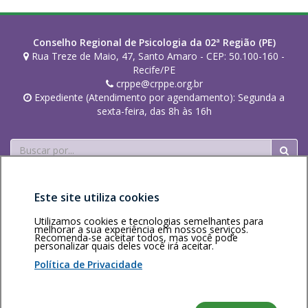
Conselho Regional de Psicologia da 02ª Região (PE)
Rua Treze de Maio, 47, Santo Amaro - CEP: 50.100-160 -
Recife/PE
crppe@crppe.org.br
Expediente (Atendimento por agendamento): Segunda a
sexta-feira, das 8h às 16h
Buscar
Este site utiliza cookies
Utilizamos cookies e tecnologias semelhantes para
melhorar a sua experiência em nossos serviços.
Recomenda-se aceitar todos, mas você pode
Área restrita
Política de
Voltar ao topo
personalizar quais deles você irá aceitar.
privacidade
Personalização
Política de Privacidade
de cookies
Sistema desenvolvido pela Gerência de Tecnologia da