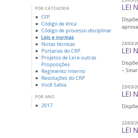
LEI 
POR CATEGORIA
CFP
Dispõe 
Código de ética
aprova
Código de processo disciplinar
Leis e normas
23/03/2
Notas técnicas
LEI 
Portarias do CRP
Projetos de Lei e outras
Dispõe
Proposições
– Sinar
Regimento Interno
Resoluções do CRP
Você Sabia
23/03/2
LEI 
POR ANO
2017
Dispõe 
22/03/2
LEI 