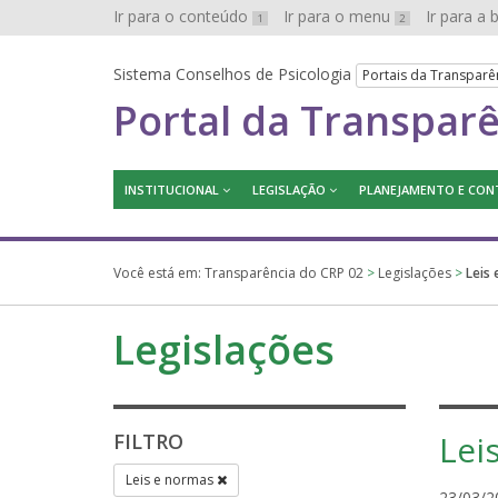
Ir para o conteúdo
Ir para o menu
Ir para a
1
2
Sistema Conselhos de Psicologia
Portais da Transparê
Portal da Transpar
INSTITUCIONAL
LEGISLAÇÃO
PLANEJAMENTO E CON
Você está em:
Transparência do CRP 02
>
Legislações
>
Leis
Legislações
Lei
FILTRO
Leis e normas
23/03/2