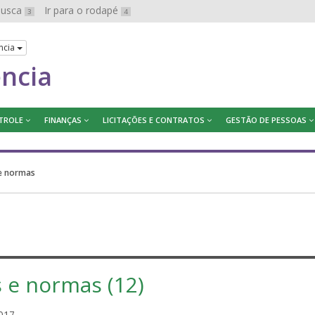
 busca
Ir para o rodapé
3
4
ncia
ência
TROLE
FINANÇAS
LICITAÇÕES E CONTRATOS
GESTÃO DE PESSOAS
 e normas
s e normas (12)
s
017