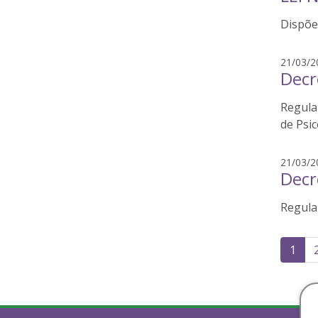
Dispõe
21/03/2
Decr
Regula
de Psic
21/03/2
Decr
Regulam
Pag
1
de
pos