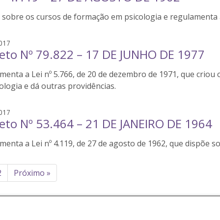
i
l
e
r
 sobre os cursos de formação em psicologia e regulamenta a
v
s
j
a
a
n
s
017
q
n
eto Nº 79.822 – 17 DE JUNHO DE 1977
i
u
i
l
e
r
menta a Lei nº 5.766, de 20 de dezembro de 1971, que criou
v
s
j
a
ologia e dá outras providências.
a
n
q
n
s
017
u
i
eto Nº 53.464 – 21 DE JANEIRO DE 1964
i
e
r
l
s
j
enta a Lei nº 4.119, de 27 de agosto de 1962, que dispõe so
v
a
a
q
n
inação
u
2
Próximo
»
n
e
i
s
r
ts
j
a