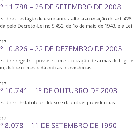
Nº 11.788 – 25 DE SETEMBRO DE 2008
i
l
sobre o estágio de estudantes; altera a redação do art. 428
v
a
da pelo Decreto-Lei no 5.452, de 1o de maio de 1943, e a Le
n
n
s
017
i
Nº 10.826 – 22 DE DEZEMBRO DE 2003
i
r
l
j
 sobre registro, posse e comercialização de armas de fogo 
v
a
a
m, define crimes e dá outras providências.
q
n
u
n
s
017
e
i
Nº 10.741 – 1º DE OUTUBRO DE 2003
i
s
r
l
j
sobre o Estatuto do Idoso e dá outras providências.
v
a
a
q
n
s
017
u
n
Nº 8.078 – 11 DE SETEMBRO DE 1990
i
e
i
l
s