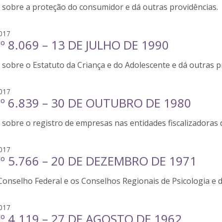
r
 sobre a proteção do consumidor e dá outras providências.
v
j
a
a
n
s
017
q
n
Nº 8.069 – 13 DE JULHO DE 1990
i
u
i
l
e
r
sobre o Estatuto da Criança e do Adolescente e dá outras p
v
s
j
a
a
n
s
017
q
n
Nº 6.839 – 30 DE OUTUBRO DE 1980
i
u
i
l
e
r
sobre o registro de empresas nas entidades fiscalizadoras d
v
s
j
a
a
n
s
017
q
n
Nº 5.766 – 20 DE DEZEMBRO DE 1971
i
u
i
l
e
r
Conselho Federal e os Conselhos Regionais de Psicologia e d
v
s
j
a
a
n
s
017
q
n
Nº 4.119 – 27 DE AGOSTO DE 1962
i
u