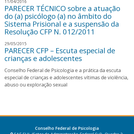
I
11/04/2016
PARECER TÉCNICO sobre a atuação
v
a
do (a) psicólogo (a) no âmbito do
n
Sistema Prisional e a suspensão da
O
Resolução CFP N. 012/2011
l
i
I
29/05/2015
v
PARECER CFP – Escuta especial de
v
e
a
crianças e adolescentes
i
n
r
O
Conselho Federal de Psicologia e a prática da escuta
a
l
especial de crianças e adolescentes vítimas de violência,
i
abuso ou exploração sexual
v
e
i
r
a
Conselho Federal de Psicologia