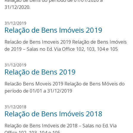
Relação de Bens do período de 01/01/2020 a
n
o
O
31/12/2020.
d
l
e
i
a
31/12/2019
G
v
Relação de Bens Imóveis 2019
n
o
e
t
i
i
Relacâo de Bens Imoveis 2019 Relação de Bens Imóveis
o
s
r
n
de 2019 – Salas no Ed. Via Office 102, 103, 104 e 105
J
a
i
ú
o
n
a
31/12/2019
m
i
Relação de Bens 2019
n
u
o
t
n
r
Relacão Bens Moveis 2019 Relação de Bens Móveis do
o
i
n
período de 01/01 a 31/12/2019
z
i
o
m
31/12/2018
m
Relação de Bens Imóveis 2018
a
u
r
n
Relação de Bens Imóveis de 2018 – Salas no Ed. Via
c
i
u
Office 102, 103, 104 e 105