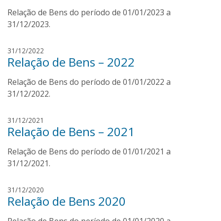
s
d
Relação de Bens do período de 01/01/2023 a
é
o
A
31/12/2023.
d
r
e
n
D
31/12/2022
G
a
Relação de Bens – 2022
i
o
l
e
i
d
Relação de Bens do período de 01/01/2022 a
g
s
o
o
31/12/2022.
J
d
B
ú
e
a
n
J
31/12/2021
G
r
i
Relação de Bens – 2021
o
o
b
o
s
i
o
r
Relação de Bens do período de 01/01/2021 a
é
s
s
A
31/12/2021.
J
a
r
ú
n
n
I
31/12/2020
a
i
Relação de Bens 2020
v
l
o
a
d
r