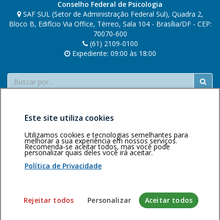
Conselho Federal de Psicologia
SAF SUL (Setor de Administração Federal Sul), Quadra 2,
Bloco B, Edifício Via Office, Térreo, Sala 104 - Brasília/DF - CEP:
70070-600
(61) 2109-0100
Expediente: 09:00 às 18:00
Buscar
Este site utiliza cookies
Utilizamos cookies e tecnologias semelhantes para
melhorar a sua experiência em nossos serviços.
Recomenda-se aceitar todos, mas você pode
Área restrita
Política de
Voltar ao topo
personalizar quais deles você irá aceitar.
privacidade
Personalização
Política de Privacidade
de cookies
Sistema desenvolvido pela Gerência de Tecnologia da
Rejeitar todos
Personalizar
Aceitar todos
Informação do CFP