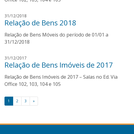
z
s
c
m
31/12/2018
o
Relação de Bens 2018
a
e
r
l
Relação de Bens Móveis do período de 01/01 a
c
h
u
31/12/2018
o
s
c
a
31/12/2017
o
Relação de Bens Imóveis de 2017
n
e
t
l
Relação de Bens Imóveis de 2017 – Salas no Ed. Via
o
h
n
Office 102, 103, 104 e 105
o
i
o
Paginação
1
2
3
»
m
de
u
n
posts
i
z