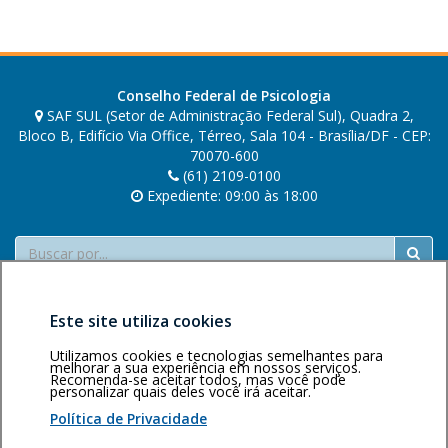
Conselho Federal de Psicologia
SAF SUL (Setor de Administração Federal Sul), Quadra 2,
Bloco B, Edifício Via Office, Térreo, Sala 104 - Brasília/DF - CEP:
70070-600
(61) 2109-0100
Expediente: 09:00 às 18:00
Buscar
Este site utiliza cookies
Utilizamos cookies e tecnologias semelhantes para
melhorar a sua experiência em nossos serviços.
Recomenda-se aceitar todos, mas você pode
personalizar quais deles você irá aceitar.
Área restrita
Política de
Voltar ao topo
privacidade
Personalização
Política de Privacidade
de cookies