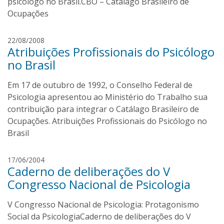
psicólogo no Brasil.CBO – Catálago Brasileiro de
v
Ocupações
e
i
I
22/08/2008
r
Atribuições Profissionais do Psicólogo
v
a
a
no Brasil
n
O
Em 17 de outubro de 1992, o Conselho Federal de
l
Psicologia apresentou ao Ministério do Trabalho sua
i
contribuição para integrar o Catálago Brasileiro de
v
Ocupações. Atribuições Profissionais do Psicólogo no
e
Brasil
i
r
I
17/06/2004
a
Caderno de deliberações do V
v
a
Congresso Nacional de Psicologia
n
O
V Congresso Nacional de Psicologia: Protagonismo
l
Social da PsicologiaCaderno de deliberações do V