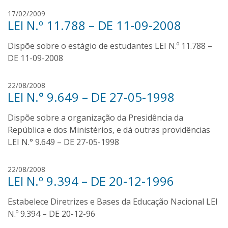
I
17/02/2009
LEI N.º 11.788 – DE 11-09-2008
v
a
Dispõe sobre o estágio de estudantes LEI N.º 11.788 –
n
O
DE 11-09-2008
l
i
I
22/08/2008
v
LEI N.° 9.649 – DE 27-05-1998
v
e
a
i
Dispõe sobre a organização da Presidência da
n
r
O
República e dos Ministérios, e dá outras providências
a
l
LEI N.° 9.649 – DE 27-05-1998
i
v
I
22/08/2008
e
LEI N.º 9.394 – DE 20-12-1996
v
i
a
r
Estabelece Diretrizes e Bases da Educação Nacional LEI
n
a
O
N.º 9.394 – DE 20-12-96
l