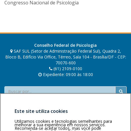
i
Congresso Nacional de Psicologia
v
e
i
r
a
Conselho Federal de Psicologia
SAF SUL (Setor de Administração Federal Sul), Quadra 2,
Bloco B, Edifício Via Office, Térreo, Sala 104 - Brasília/DF - CEP:
70070-600
(61) 2109-0100
Expediente: 09:00 às 18:00
Buscar
Este site utiliza cookies
Utilizamos cookies e tecnologias semelhantes para
melhorar a sua experiência em nossos serviços.
Recomenda-se aceitar todos, mas você pode