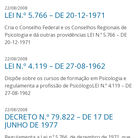
i
I
22/08/2008
v
LEI N.º 5.766 – DE 20-12-1971
v
e
a
i
Cria o Conselho Federal e os Conselhos Regionais de
n
r
O
Psicologia e dá outras providências LEI N.º 5.766 – DE
a
l
20-12-1971
i
v
I
22/08/2008
e
LEI N.º 4.119 – DE 27-08-1962
v
i
a
r
Dispõe sobre os cursos de formação em Psicologia e
n
a
O
regulamenta a profissão de PsicólogoLEI N.º 4.119 – DE
l
27-08-1962
i
v
I
22/08/2008
e
DECRETO N.º 79.822 – DE 17 DE
v
i
a
JUNHO DE 1977
r
n
a
O
Regulamenta a Lei n.º 5.766, de dezembro de 1971, que