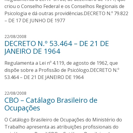
l
criou o Conselho Federal e os Conselhos Regionais de
i
Psicologia e dá outras providências.DECRETO N.º 79.822
v
– DE 17 DE JUNHO DE 1977
e
i
I
22/08/2008
r
DECRETO N.º 53.464 – DE 21 DE
v
a
a
JANEIRO DE 1964
n
O
Regulamenta a Lei nº 4.119, de agosto de 1962, que
l
dispõe sobre a Profissão de Psicólogo.DECRETO N.º
i
53.464 – DE 21 DE JANEIRO DE 1964
v
e
I
22/08/2008
i
CBO – Catálago Brasileiro de
v
r
a
Ocupações
a
n
O
O Catálogo Brasileiro de Ocupações do Ministério do
l
Trabalho apresenta as atribuições profissionais do
i