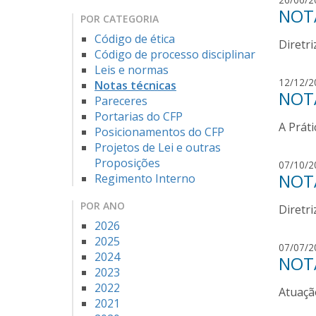
NOTA
POR CATEGORIA
Código de ética
Diretr
Código de processo disciplinar
Leis e normas
12/12/2
Notas técnicas
NOTA
Pareceres
Portarias do CFP
A Prát
Posicionamentos do CFP
Projetos de Lei e outras
Proposições
07/10/2
NOTA
Regimento Interno
POR ANO
Diretri
2026
2025
07/07/2
2024
NOTA
2023
2022
Atuaçã
2021