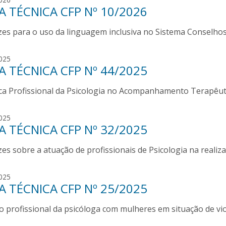
 TÉCNICA CFP Nº 10/2026
i
s
izes para o uso da linguagem inclusiva no Sistema Conselhos
s
a
n
l
025
e
 TÉCNICA CFP Nº 44/2025
u
R
i
a
ica Profissional da Psicologia no Acompanhamento Terapêut
z
q
a
u
a
l
025
e
l
 TÉCNICA CFP Nº 32/2025
u
l
m
i
e
zes sobre a atuação de profissionais de Psicologia na realiz
z
i
a
d
a
l
025
a
l
 TÉCNICA CFP Nº 25/2025
u
m
i
e
o profissional da psicóloga com mulheres em situação de vio
z
i
a