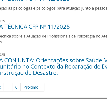
i
ção às psicólogas e psicólogos para atuação junto a pessoa
z
a
a
l
025
l
 TÉCNICA CFP Nº 11/2025
u
m
i
e
écnica sobre a Atuação de Profissionais de Psicologia no A
z
i
a
as
d
a
a
l
l
025
m
 CONJUNTA: Orientações sobre Saúde Men
u
e
i
nitário no Contexto da Reparação de Da
i
z
nstrução de Desastre.
d
a
a
a
inação
l
2
…
6
Próximo
»
m
e
ts
i
d