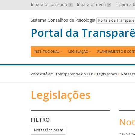
Ir para o conteúdo
Ir para o menu
Ir para a
1
2
Sistema Conselhos de Psicologia
Portais da Transparê
Portal da Transpar
INSTITUCIONAL
LEGISLAÇÃO
PLANEJAMENTO E CON
Você está em:
Transparência do CFP
>
Legislações
>
Notas t
Legislações
Not
FILTRO
Notas técnicas
26/06/2