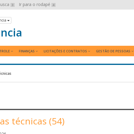
 busca
Ir para o rodapé
3
4
ncia
ência
TROLE
FINANÇAS
LICITAÇÕES E CONTRATOS
GESTÃO DE PESSOAS
écnicas
as técnicas (54)
L
026