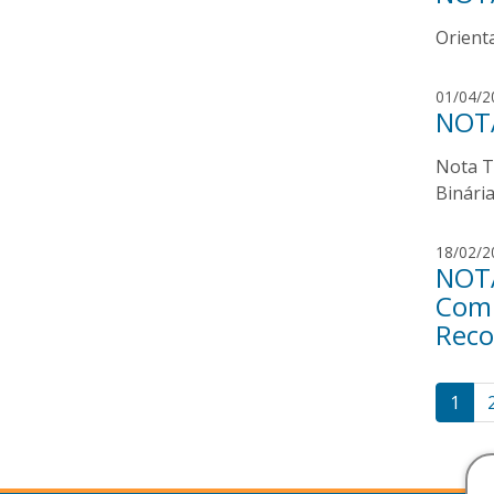
Orienta
01/04/2
NOTA
Nota T
Binári
18/02/2
NOTA
Comu
Reco
Pag
1
de
pos