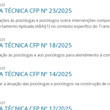
d
a
l
025
a
l
 TÉCNICA CFP Nº 23/2025
u
m
i
e
ações às psicólogas e psicólogos sobre intervenções compo
z
i
a
tamento Aplicada (ABA)[1] no contexto específico do Transt
d
a
a
l
n
025
m
 TÉCNICA CFP Nº 18/2025
i
e
n
i
ação às psicólogas e aos psicólogos para atendimento à co
a
d
d
a
e
n
025
u
 TÉCNICA CFP Nº 14/2025
i
s
n
r a atuação das psicólogas e psicólogos na construção de co
a
d
e
u
l
025
s
 TÉCNICA CFP Nº 12/2025
u