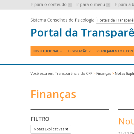
Ir para o conteúdo
Ir para o menu
Ir para a
1
2
Sistema Conselhos de Psicologia
Portais da Transparê
Portal da Transpar
INSTITUCIONAL
LEGISLAÇÃO
PLANEJAMENTO E CON
Você está em:
Transparência do CFP
>
Finanças
>
Notas Expli
Finanças
Not
FILTRO
Notas Explicativas
31/12/2