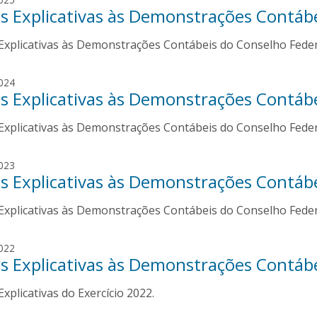
s Explicativas às Demonstrações Contáb
o
s
Explicativas às Demonstrações Contábeis do Conselho Federa
é
A
r
J
024
n
s Explicativas às Demonstrações Contáb
o
a
s
l
Explicativas às Demonstrações Contábeis do Conselho Federa
é
d
A
o
r
J
023
d
n
s Explicativas às Demonstrações Contáb
o
e
a
s
G
l
Explicativas às Demonstrações Contábeis do Conselho Federa
é
o
d
A
i
o
r
J
s
022
d
n
s Explicativas às Demonstrações Contáb
o
J
e
a
s
ú
G
l
xplicativas do Exercício 2022.
é
n
o
d
A
i
i