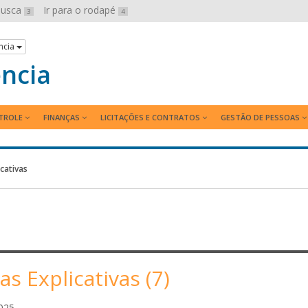
 busca
Ir para o rodapé
3
4
ncia
ência
TROLE
FINANÇAS
LICITAÇÕES E CONTRATOS
GESTÃO DE PESSOAS
cativas
as Explicativas (7)
J
025