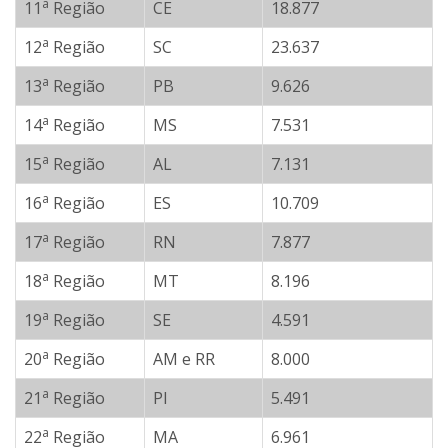
a
11
Região
CE
18.877
a
12
Região
SC
23.637
a
13
Região
PB
9.626
a
14
Região
MS
7.531
a
15
Região
AL
7.131
a
16
Região
ES
10.709
a
17
Região
RN
7.877
a
18
Região
MT
8.196
a
19
Região
SE
4.591
a
20
Região
AM e RR
8.000
a
21
Região
PI
5.491
a
22
Região
MA
6.961