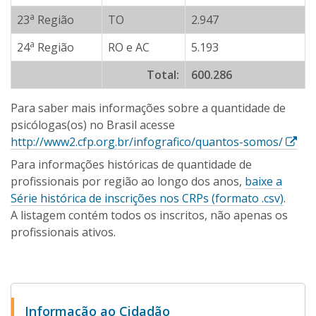
a
23
Região
TO
2.947
a
24
Região
RO e AC
5.193
Total:
600.286
Para saber mais informações sobre a quantidade de
psicólogas(os) no Brasil acesse
E
http://www2.cfp.org.br/infografico/quantos-somos/
s
Para informações históricas de quantidade de
s
profissionais por região ao longo dos anos,
baixe a
e
Série histórica de inscrições nos CRPs (formato .csv)
.
l
A listagem contém todos os inscritos, não apenas os
i
profissionais ativos.
n
k
a
b
Informação ao Cidadão
r