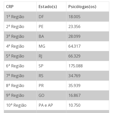
CRP
Estado(s)
Psicólogas(os)
a
1
Região
DF
18.005
a
2
Região
PE
23.356
a
3
Região
BA
28.099
a
4
Região
MG
64.317
a
5
Região
RJ
66.329
a
6
Região
SP
175.088
a
7
Região
RS
34.769
a
8
Região
PR
35.939
a
9
Região
GO
16.867
a
10
Região
PA e AP
10.750