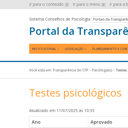
Ir para o conteúdo
Ir para o menu
Ir para a
1
2
Sistema Conselhos de Psicologia
Portais da Transparê
Portal da Transpar
INSTITUCIONAL
LEGISLAÇÃO
PLANEJAMENTO E CON
Você está em:
Transparência do CFP
>
Psicóloga(o)
>
Testes 
Testes psicológicos
Atualizado em 11/07/2025 às 10:33
Ano
Aprovado