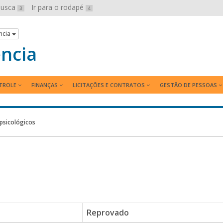
 busca
Ir para o rodapé
3
4
ncia
ência
TROLE
FINANÇAS
LICITAÇÕES E CONTRATOS
GESTÃO DE PESSOAS
psicológicos
Reprovado