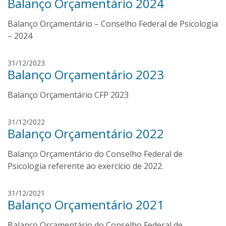
Balanço Orçamentário 2024
o
l
s
d
Balanço Orçamentário – Conselho Federal de Psicologia
é
o
A
– 2024
d
r
e
n
J
31/12/2023
G
a
Balanço Orçamentário 2023
o
o
l
s
i
d
Balanço Orçamentário CFP 2023
é
s
o
A
J
d
r
ú
J
31/12/2022
e
n
Balanço Orçamentário 2022
n
o
G
a
i
s
o
l
o
Balanço Orçamentário do Conselho Federal de
é
i
d
r
A
Psicologia referente ao exercício de 2022.
s
o
r
J
d
n
ú
J
31/12/2021
e
a
Balanço Orçamentário 2021
n
o
G
l
i
s
o
d
o
Balanço Orçamentário do Conselho Federal de
é