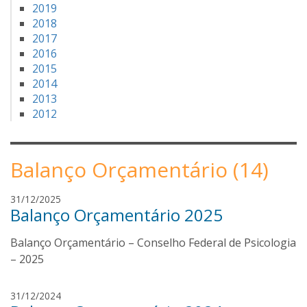
2019
2018
2017
2016
2015
2014
2013
2012
Balanço Orçamentário (14)
J
31/12/2025
Balanço Orçamentário 2025
o
s
Balanço Orçamentário – Conselho Federal de Psicologia
é
A
– 2025
r
n
J
31/12/2024
a