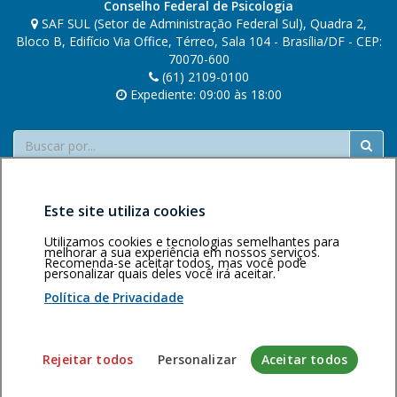
Conselho Federal de Psicologia
SAF SUL (Setor de Administração Federal Sul), Quadra 2,
Bloco B, Edifício Via Office, Térreo, Sala 104 - Brasília/DF - CEP:
70070-600
(61) 2109-0100
Expediente: 09:00 às 18:00
Buscar
Este site utiliza cookies
Utilizamos cookies e tecnologias semelhantes para
melhorar a sua experiência em nossos serviços.
Recomenda-se aceitar todos, mas você pode
Área restrita
Política de
Voltar ao topo
personalizar quais deles você irá aceitar.
privacidade
Personalização
Política de Privacidade
de cookies
Sistema desenvolvido pela Gerência de Tecnologia da
Rejeitar todos
Personalizar
Aceitar todos
Informação do CFP