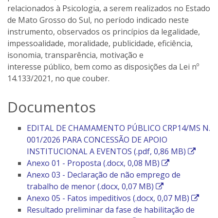
relacionados à Psicologia, a serem realizados no Estado
de Mato Grosso do Sul, no período indicado neste
instrumento, observados os princípios da legalidade,
impessoalidade, moralidade, publicidade, eficiência,
isonomia, transparência, motivação e
interesse público, bem como as disposições da Lei nº
14.133/2021, no que couber.
Documentos
EDITAL DE CHAMAMENTO PÚBLICO CRP14/MS N.
001/2026 PARA CONCESSÃO DE APOIO
E
INSTITUCIONAL A EVENTOS (.pdf, 0,86 MB)
E
s
Anexo 01 - Proposta (.docx, 0,08 MB)
s
s
Anexo 03 - Declaração de não emprego de
E
s
e
trabalho de menor (.docx, 0,07 MB)
s
e
l
E
Anexo 05 - Fatos impeditivos (.docx, 0,07 MB)
s
l
i
s
Resultado preliminar da fase de habilitação de