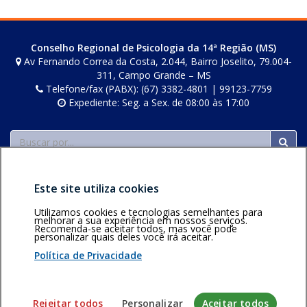
n
a
a
n
v
a
o
j
n
e
a
n
v
a
e
l
j
o
Conselho Regional de Psicologia da 14ª Região (MS)
a
n
l
a
a
v
Av Fernando Correa da Costa, 2.044, Bairro Joselito, 79.004-
j
e
a
.
n
a
311, Campo Grande – MS
Telefone/fax (PABX): (67) 3382-4801 | 99123-7759
a
l
.
e
j
Expediente: Seg. a Sex. de 08:00 às 17:00
n
a
l
a
e
.
a
n
Buscar
l
.
e
a
l
.
a
Este site utiliza cookies
.
Utilizamos cookies e tecnologias semelhantes para
melhorar a sua experiência em nossos serviços.
Recomenda-se aceitar todos, mas você pode
personalizar quais deles você irá aceitar.
Área restrita
Política de
Voltar ao topo
privacidade
Personalização
Política de Privacidade
de cookies
Sistema desenvolvido pela Gerência de Tecnologia da
Rejeitar todos
Personalizar
Aceitar todos