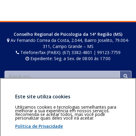
Conselho Regional de Psicologia da 14ª Região (MS)
Av Fernando Correa da Costa, 2.044, Bairro Joselito, 79.004-
311, Campo Grande – MS
Telefone/fax (PABX): (67) 3382-4801 | 99123-7759
Expediente: Seg. a Sex. de 08:00 às 17:00
Buscar
Este site utiliza cookies
Utilizamos cookies e tecnologias semelhantes para
melhorar a sua experiência em nossos serviços.
Recomenda-se aceitar todos, mas você pode
personalizar quais deles você irá aceitar.
Área restrita
Política de
Voltar ao topo
privacidade
Personalização
Política de Privacidade
de cookies