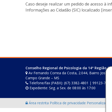
Caso deseje realizar um pedido de acesso à i
Informações ao Cidadão (SIC) localizado [inser
Conselho Regional de Psicologia da 14ª Região (M
Av Fernando Correa da Costa, 2.044, Bairro Joselito
Campo Grande – MS
Telefone/fax (PABX): (67) 3382-4801 | 99123-7759
Expediente: Seg. a Sex. de 08:00 às 17:00
Área restrita
Política de privacidade
Personalização