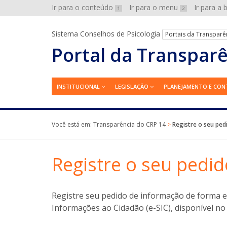
Ir para o conteúdo
Ir para o menu
Ir para a
1
2
Sistema Conselhos de Psicologia
Portais da Transparê
Portal da Transpar
INSTITUCIONAL
LEGISLAÇÃO
PLANEJAMENTO E CON
Você está em:
Transparência do CRP 14
>
Registre o seu ped
Registre o seu pedid
Registre seu pedido de informação de forma el
Informações ao Cidadão (e-SIC), disponível n