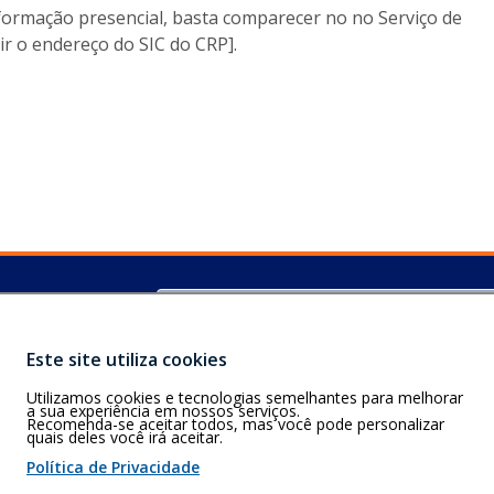
s
nformação presencial, basta comparecer no no Serviço de
e
ir o endereço do SIC do CRP].
l
i
n
k
a
b
r
i
r
Buscar
S)
á
, 79.004-311,
e
m
Este site utiliza cookies
u
Utilizamos cookies e tecnologias semelhantes para melhorar
m
a sua experiência em nossos serviços.
Recomenda-se aceitar todos, mas você pode personalizar
a
quais deles você irá aceitar.
 de cookies
n
Política de Privacidade
o