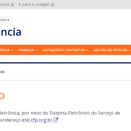
 busca
Ir para o rodapé
3
4
ncia
ência
TROLE
FINANÇAS
LICITAÇÕES E CONTRATOS
GESTÃO DE PESSOAS
ido
o
etrônica, por meio do Sistema Eletrônico do Serviço de
E
o endereço
esic.cfp.org.br
.
s