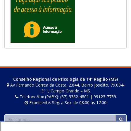
Conselho Regional de Psicologia da 14ª Região (MS)
Av Fernando Correa da Costa, 2.044, Bairro Joselito, 79.004-
311, Campo Grande – MS
Telefone/fax (PABX): (67) 3382-4801 | 99123-7759
Expediente: Seg. a Sex. de 08:00 às 17:00
Buscar