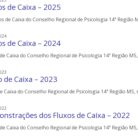
os de Caixa – 2025
d
s
s de Caixa do Conselho Regional de Psicologia 14ª Região MS
o
n
e
e
024
i
os de Caixa – 2024
d
l
s
e
de Caixa do Conselho Regional de Psicologia 14ª Região MS, 
o
r
n
s
e
e
023
i
o de Caixa – 2023
d
l
s
e
e Caixa do Conselho Regional de Psicologia 14ª Região MS, r
o
r
n
s
e
e
022
i
nstrações dos Fluxos de Caixa – 2022
d
l
s
e
de Caixa do Conselho Regional de Psicologia 14ª Região MS, 
o
r
n