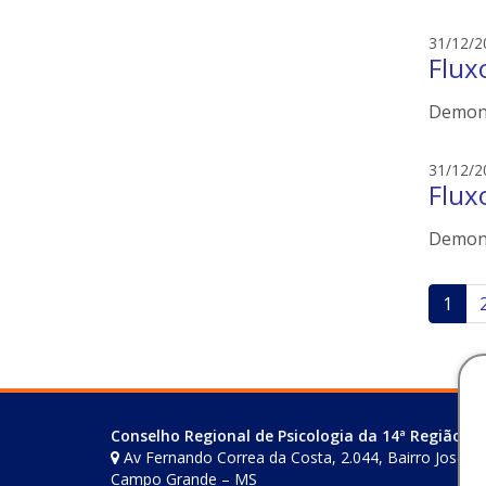
31/12/2
Flux
Demons
31/12/2
Flux
Demons
Pag
1
de
pos
Conselho Regional de Psicologia da 14ª Região (M
Av Fernando Correa da Costa, 2.044, Bairro Joselito
Campo Grande – MS