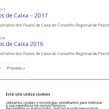
r
n
s
e
e
017
i
os de Caixa – 2017
d
l
s
e
trativo dos Fluxos de Caixa do Conselho Regional de Psicolo
o
r
n
s
e
e
016
i
os de Caixa 2016
d
l
s
e
trativo dos Fluxos de Caixa do Conselho Regional de Psicolo
o
r
n
s
e
inação
2
Próximo
»
i
l
e
ts
r
s
Este site utiliza cookies
Buscar
S)
Utilizamos cookies e tecnologias semelhantes para melhorar
, 79.004-311,
a sua experiência em nossos serviços.
Recomenda-se aceitar todos, mas você pode personalizar