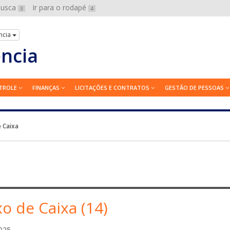
 busca
Ir para o rodapé
3
4
ncia
ência
TROLE
FINANÇAS
LICITAÇÕES E CONTRATOS
GESTÃO DE PESSOAS
e Caixa
xo de Caixa (14)
e
025