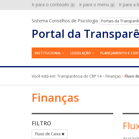
Ir para o conteúdo
Ir para o menu
Ir para a
1
2
Sistema Conselhos de Psicologia
Portais da Transparê
Portal da Transpar
INSTITUCIONAL
LEGISLAÇÃO
PLANEJAMENTO E CON
Você está em:
Transparência do CRP 14
>
Finanças
>
Fluxo d
Finanças
Flu
FILTRO
Fluxo de Caixa
31/12/2