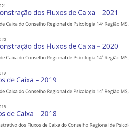
s
e
e
021
i
nstração dos Fluxos de Caixa – 2021
d
l
s
e
de Caixa do Conselho Regional de Psicologia 14ª Região MS, 
o
r
n
s
e
e
020
i
nstração dos Fluxos de Caixa – 2020
d
l
s
e
de Caixa do Conselho Regional de Psicologia 14ª Região MS, 
o
r
n
s
e
e
019
i
os de Caixa – 2019
d
l
s
e
de Caixa do Conselho Regional de Psicologia 14ª Região MS, 
o
r
n
s
e
e
018
i
os de Caixa – 2018
d
l
s
e
trativo dos Fluxos de Caixa do Conselho Regional de Psicolo
o