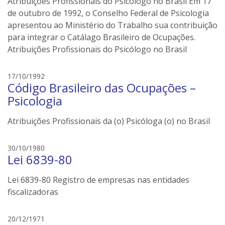
Atribuições Profissionais do Psicólogo no Brasil Em 17
s
e
de outubro de 1992, o Conselho Federal de Psicologia
i
apresentou ao Ministério do Trabalho sua contribuição
l
para integrar o Catálago Brasileiro de Ocupações.
e
Atribuições Profissionais do Psicólogo no Brasil
r
s
e
17/10/1992
Código Brasileiro das Ocupações –
d
s
Psicologia
o
n
Atribuições Profissionais da (o) Psicóloga (o) no Brasil
e
i
e
30/10/1980
l
Lei 6839-80
d
e
s
r
Lei 6839-80 Registro de empresas nas entidades
o
s
n
fiscalizadoras
e
i
e
20/12/1971
l