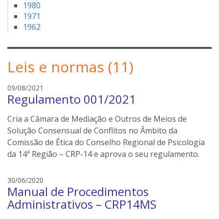
1980
1971
1962
Leis e normas (11)
e
09/08/2021
Regulamento 001/2021
d
s
Cria a Câmara de Mediação e Outros de Meios de
o
n
Solução Consensual de Conflitos no Âmbito da
e
Comissão de Ética do Conselho Regional de Psicologia
i
da 14ª Região – CRP-14 e aprova o seu regulamento.
l
e
e
30/06/2020
r
Manual de Procedimentos
d
s
s
Administrativos – CRP14MS
o