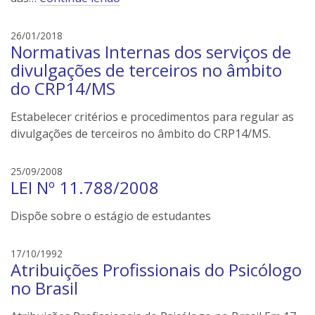
e
26/01/2018
Normativas Internas dos serviços de
d
s
divulgações de terceiros no âmbito
o
do CRP14/MS
n
e
Estabelecer critérios e procedimentos para regular as
i
divulgações de terceiros no âmbito do CRP14/MS.
l
e
e
25/09/2008
r
LEI Nº 11.788/2008
d
s
s
Dispõe sobre o estágio de estudantes
o
n
e
e
17/10/1992
i
Atribuições Profissionais do Psicólogo
d
l
s
no Brasil
e
o
r
n