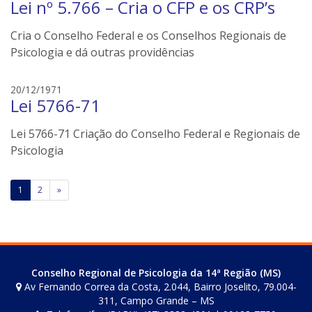
Lei nº 5.766 – Cria o CFP e os CRP’s
d
e
s
r
Cria o Conselho Federal e os Conselhos Regionais de
o
s
n
Psicologia e dá outras providências
e
i
e
20/12/1971
l
Lei 5766-71
d
e
s
r
Lei 5766-71 Criação do Conselho Federal e Regionais de
o
s
n
Psicologia
e
i
Paginação
1
2
»
l
de
e
r
posts
s
Conselho Regional de Psicologia da 14ª Região (MS)
Av Fernando Correa da Costa, 2.044, Bairro Joselito, 79.004-
311, Campo Grande – MS