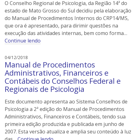
n
O Conselho Regional de Psicologia, da Região 14ª do
e
estado de Mato Grosso do Sul decidiu pela elaboração
i
do Manual de Procedimentos Internos do CRP14/MS,
l
que ora é apresentado, para dirimir questões na
e
execução das atividades internas, bem como forma…
r
Continue lendo
s
e
04/12/2018
Manual de Procedimentos
d
s
Administrativos, Financeiros e
o
Contábeis do Conselhos Federal e
n
Regionais de Psicologia
e
i
Este documento apresenta ao Sistema Conselhos de
l
Psicologia a 2ª edição do Manual de Procedimentos
e
Administrativos, Financeiros e Contábeis, tendo sua
r
primeira edição produzida e publicada em junho de
s
2007. Esta versão atualiza e amplia seu conteúdo à luz
das…
Continue lendo