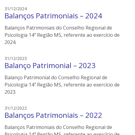
l
e
31/12/2024
e
Balanços Patrimoniais – 2024
d
r
s
s
Balanços Patrimoniais do Conselho Regional de
o
n
Psicologia 14ª Região MS, referente ao exercício de
e
2024.
i
l
e
31/12/2023
e
Balanço Patrimonial – 2023
d
r
s
s
Balanço Patrimonial do Conselho Regional de
o
n
Psicologia 14ª Região MS, referente ao exercício de
e
2023.
i
l
e
31/12/2022
e
Balanços Patrimoniais – 2022
d
r
s
s
Balanços Patrimoniais do Conselho Regional de
o
n
Psicologia 14ª Região MS, referente ao exercício de