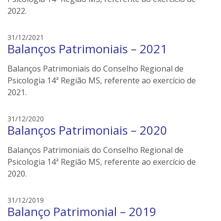
e
2022.
i
l
e
31/12/2021
e
Balanços Patrimoniais – 2021
d
r
s
s
Balanços Patrimoniais do Conselho Regional de
o
n
Psicologia 14ª Região MS, referente ao exercício de
e
2021.
i
l
e
31/12/2020
e
Balanços Patrimoniais – 2020
d
r
s
s
Balanços Patrimoniais do Conselho Regional de
o
n
Psicologia 14ª Região MS, referente ao exercício de
e
2020.
i
l
e
31/12/2019
e
Balanço Patrimonial – 2019
d
r