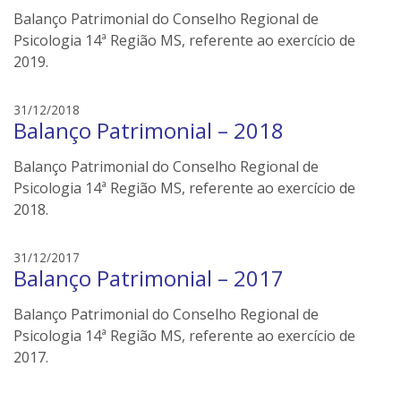
s
s
Balanço Patrimonial do Conselho Regional de
o
n
Psicologia 14ª Região MS, referente ao exercício de
e
2019.
i
l
e
31/12/2018
e
Balanço Patrimonial – 2018
d
r
s
s
Balanço Patrimonial do Conselho Regional de
o
n
Psicologia 14ª Região MS, referente ao exercício de
e
2018.
i
l
e
31/12/2017
e
Balanço Patrimonial – 2017
d
r
s
s
Balanço Patrimonial do Conselho Regional de
o
n
Psicologia 14ª Região MS, referente ao exercício de
e
2017.
i
l