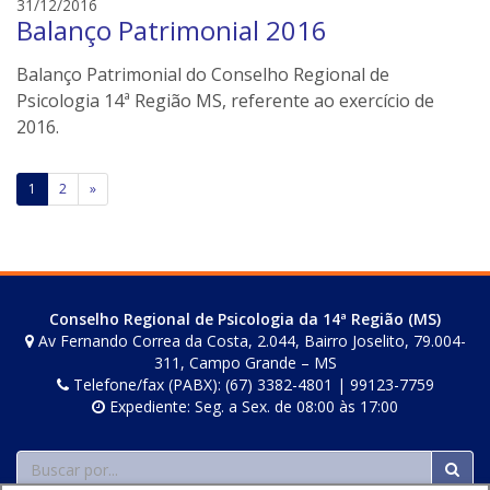
e
31/12/2016
e
Balanço Patrimonial 2016
d
r
s
s
Balanço Patrimonial do Conselho Regional de
o
n
Psicologia 14ª Região MS, referente ao exercício de
e
2016.
i
l
Paginação
1
2
»
e
de
r
s
posts
Conselho Regional de Psicologia da 14ª Região (MS)
Av Fernando Correa da Costa, 2.044, Bairro Joselito, 79.004-
311, Campo Grande – MS
Telefone/fax (PABX): (67) 3382-4801 | 99123-7759
Expediente: Seg. a Sex. de 08:00 às 17:00
Buscar