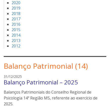
2020
2019
2018
2017
2016
2015
2014
2013
2012
Balanço Patrimonial (14)
e
31/12/2025
Balanço Patrimonial – 2025
d
s
Balanços Patrimoniais do Conselho Regional de
o
n
Psicologia 14ª Região MS, referente ao exercício de
e
2025.
i