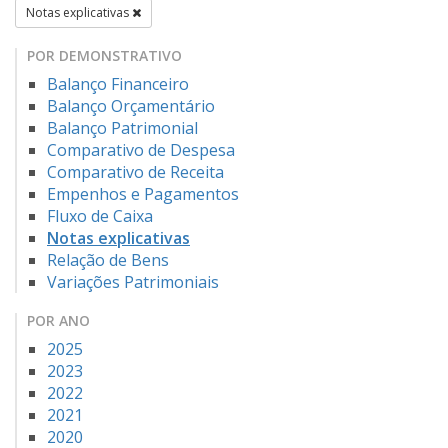
Notas explicativas
POR DEMONSTRATIVO
Balanço Financeiro
Balanço Orçamentário
Balanço Patrimonial
Comparativo de Despesa
Comparativo de Receita
Empenhos e Pagamentos
Fluxo de Caixa
Notas explicativas
Relação de Bens
Variações Patrimoniais
POR ANO
2025
2023
2022
2021
2020