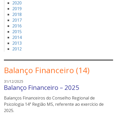
2020
2019
2018
2017
2016
2015
2014
2013
2012
Balanço Financeiro (14)
e
31/12/2025
Balanço Financeiro – 2025
d
s
Balanços Financeiros do Conselho Regional de
o
n
Psicologia 14ª Região MS, referente ao exercício de
e
2025.
i