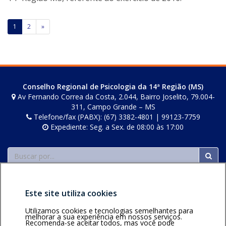
e
i
Paginação
1
2
»
l
de
e
r
posts
s
Conselho Regional de Psicologia da 14ª Região (MS)
Av Fernando Correa da Costa, 2.044, Bairro Joselito, 79.004-
311, Campo Grande – MS
Telefone/fax (PABX): (67) 3382-4801 | 99123-7759
Expediente: Seg. a Sex. de 08:00 às 17:00
Buscar
Este site utiliza cookies
Utilizamos cookies e tecnologias semelhantes para
melhorar a sua experiência em nossos serviços.
Recomenda-se aceitar todos, mas você pode
Área restrita
Política de
Voltar ao topo