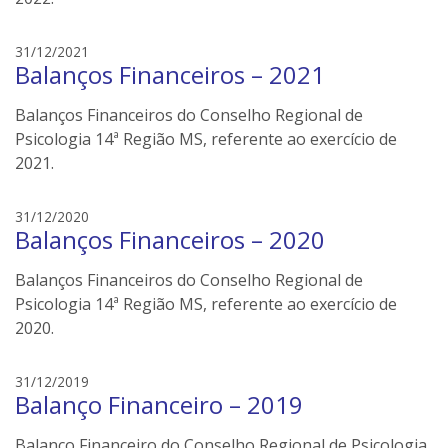
i
l
e
31/12/2021
e
Balanços Financeiros – 2021
d
r
s
s
Balanços Financeiros do Conselho Regional de
o
n
Psicologia 14ª Região MS, referente ao exercício de
e
2021.
i
l
e
31/12/2020
e
Balanços Financeiros – 2020
d
r
s
s
Balanços Financeiros do Conselho Regional de
o
n
Psicologia 14ª Região MS, referente ao exercício de
e
2020.
i
l
e
31/12/2019
e
Balanço Financeiro – 2019
d
r
s
s
Balanço Financeiro do Conselho Regional de Psicologia
o