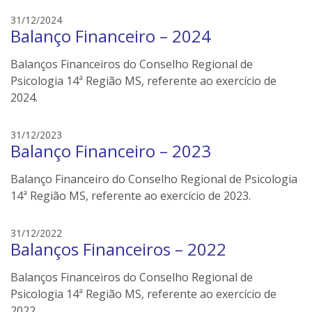
l
e
31/12/2024
e
Balanço Financeiro – 2024
d
r
s
s
Balanços Financeiros do Conselho Regional de
o
n
Psicologia 14ª Região MS, referente ao exercício de
e
2024.
i
l
e
31/12/2023
e
Balanço Financeiro – 2023
d
r
s
s
Balanço Financeiro do Conselho Regional de Psicologia
o
n
14ª Região MS, referente ao exercício de 2023.
e
i
e
31/12/2022
l
Balanços Financeiros – 2022
d
e
s
r
Balanços Financeiros do Conselho Regional de
o
s
n
Psicologia 14ª Região MS, referente ao exercício de
e
2022.