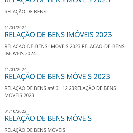
r
u
e
RELAÇÃO DE BENS
l
s
o
s
p
11/01/2024
o
RELAÇÃO DE BENS IMÓVEIS 2023
a
a
u
r
RELACAO-DE-BENS-IMOVEIS 2023 RELACAO-DE-BENS-
l
e
o
IMOVEIS 2024
s
s
o
p
11/01/2024
a
RELAÇÃO DE BENS MÓVEIS 2023
a
r
u
e
RELAÇÃO DE BENS até 31 12 23RELAÇÃO DE BENS
l
s
o
MÓVEIS 2023
s
o
p
01/10/2022
a
RELAÇÃO DE BENS MÓVEIS
a
r
u
e
RELAÇÃO DE BENS MÓVEIS
l