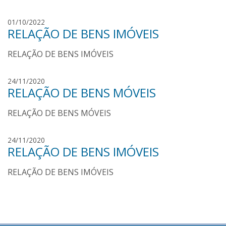
s
o
s
p
01/10/2022
o
RELAÇÃO DE BENS IMÓVEIS
a
a
u
r
RELAÇÃO DE BENS IMÓVEIS
l
e
o
s
s
p
24/11/2020
o
RELAÇÃO DE BENS MÓVEIS
a
a
u
r
RELAÇÃO DE BENS MÓVEIS
l
e
o
s
s
p
24/11/2020
o
RELAÇÃO DE BENS IMÓVEIS
a
a
u
r
RELAÇÃO DE BENS IMÓVEIS
l
e
o
s
s
o
a