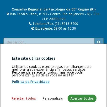
r
e
Conselho Regional de Psicologia da 05ª Região (RJ)
s
Rua Teófilo Otoni, nº 93 - Centro, Rio de Janeiro - RJ - CEP:
CEP 20090-070
Telefone/Fax: (21) 3613-8700
Expediente: 09:00 às 16:30
Buscar
Este site utiliza cookies
Utilizamos cookies e tecnologias semelhantes para
melhorar a sua experiência em nossos serviços.
Recomenda-se aceitar todos, mas você pode
personalizar quais deles você irá aceitar.
Área restrita
Política de
Voltar ao topo
privacidade
Personalização
Política de Privacidade
de cookies
Sistema desenvolvido pela Gerência de Tecnologia da
Rejeitar todos
Personalizar
Aceitar todos
Informação do CFP