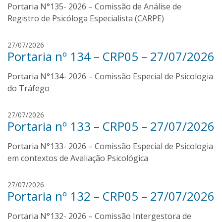
a
Portaria N°135- 2026 – Comissão de Análise de
a
n
Registro de Psicóloga Especialista (CARPE)
s
i
r
27/07/2026
l
Portaria nº 134 – CRP05 – 27/07/2026
e
v
n
a
Portaria N°134- 2026 – Comissão Especial de Psicologia
a
n
do Tráfego
s
i
r
27/07/2026
l
Portaria nº 133 – CRP05 – 27/07/2026
e
v
n
a
Portaria N°133- 2026 – Comissão Especial de Psicologia
a
n
em contextos de Avaliação Psicológica
s
i
r
27/07/2026
l
Portaria nº 132 – CRP05 – 27/07/2026
e
v
n
a
Portaria N°132- 2026 – Comissão Intergestora de
a