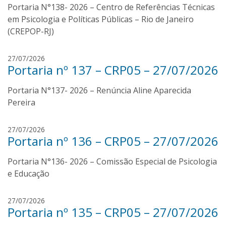
a
Portaria N°138- 2026 – Centro de Referências Técnicas
a
n
em Psicologia e Políticas Públicas – Rio de Janeiro
s
(CREPOP-RJ)
i
l
r
27/07/2026
v
Portaria nº 137 – CRP05 – 27/07/2026
e
a
n
Portaria N°137- 2026 – Renúncia Aline Aparecida
a
n
Pereira
s
i
r
27/07/2026
l
Portaria nº 136 – CRP05 – 27/07/2026
e
v
n
a
Portaria N°136- 2026 – Comissão Especial de Psicologia
a
n
e Educação
s
i
r
27/07/2026
l
Portaria nº 135 – CRP05 – 27/07/2026
e
v
n