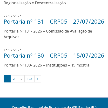
n
Regionalização e Descentralização
s
i
r
27/07/2026
l
Portaria nº 131 – CRP05 – 27/07/2026
e
v
n
a
Portaria N°131- 2026 – Comissão de Avaliação de
a
n
Arquivos
s
i
r
15/07/2026
l
Portaria nº 130 – CRP05 – 15/07/2026
e
v
n
a
Portaria N°130- 2026 – Instituições – 19 mostra
a
n
s
Paginação
1
2
…
192
»
i
de
l
v
posts
a
Conselho Regional de Psicologia da 05ª Região (RJ)