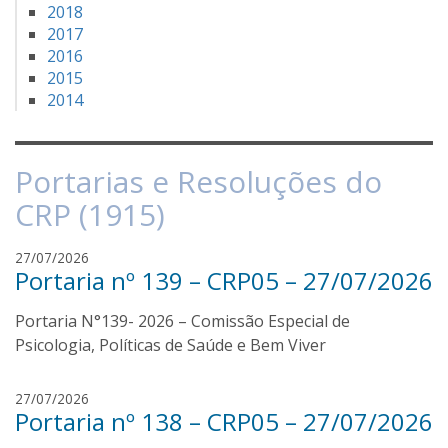
2018
2017
2016
2015
2014
Portarias e Resoluções do
CRP (1915)
r
27/07/2026
Portaria nº 139 – CRP05 – 27/07/2026
e
n
Portaria N°139- 2026 – Comissão Especial de
a
n
Psicologia, Políticas de Saúde e Bem Viver
s
i
r
27/07/2026
l
Portaria nº 138 – CRP05 – 27/07/2026
e
v
n