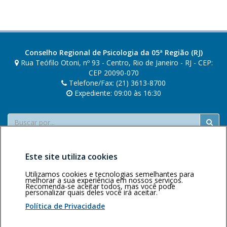
u
m
a
n
o
Conselho Regional de Psicologia da 05ª Região (RJ)
v
Rua Teófilo Otoni, nº 93 - Centro, Rio de Janeiro - RJ - CEP:
a
CEP 20090-070
Telefone/Fax: (21) 3613-8700
j
Expediente: 09:00 às 16:30
a
n
Buscar
e
l
a
Este site utiliza cookies
.
Utilizamos cookies e tecnologias semelhantes para
melhorar a sua experiência em nossos serviços.
Recomenda-se aceitar todos, mas você pode
personalizar quais deles você irá aceitar.
Área restrita
Política de
Voltar ao topo
privacidade
Personalização
Política de Privacidade
de cookies