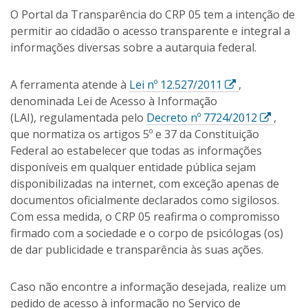
O Portal da Transparência do CRP 05 tem a intenção de
permitir ao cidadão o acesso transparente e integral a
informações diversas sobre a autarquia federal.
E
A ferramenta atende à
Lei nº 12.527/2011
,
s
denominada Lei de Acesso à Informação
s
E
(LAI), regulamentada pelo
Decreto nº 7724/2012
,
e
s
que normatiza os artigos 5º e 37 da Constituição
l
s
Federal ao estabelecer que todas as informações
i
e
disponíveis em qualquer entidade pública sejam
n
l
disponibilizadas na internet, com exceção apenas de
k
i
documentos oficialmente declarados como sigilosos.
a
n
Com essa medida, o CRP 05 reafirma o compromisso
b
k
firmado com a sociedade e o corpo de psicólogas (os)
r
a
de dar publicidade e transparência às suas ações.
i
b
r
r
Caso não encontre a informação desejada, realize um
á
i
pedido de acesso à informação no Serviço de