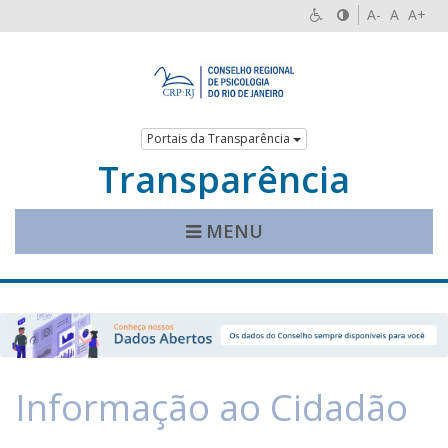
A-
A
A+
Portais da Transparência
Transparência
MENU
Informação ao Cidadão