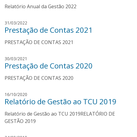
b
i
Relatório Anual da Gestão 2022
o
v
r
e
a
d
31/03/2022
i
m
Prestação de Contas 2021
e
r
u
b
a
l
PRESTAÇÃO DE CONTAS 2021
o
l
r
e
a
p
30/03/2021
r
m
Prestação de Contas 2020
a
u
u
l
PRESTAÇÃO DE CONTAS 2020
l
l
o
e
s
p
16/10/2020
r
o
Relatório de Gestão ao TCU 2019
a
a
u
r
Relatório de Gestão ao TCU 2019RELATÓRIO DE
l
e
o
GESTÃO 2019
s
s
o