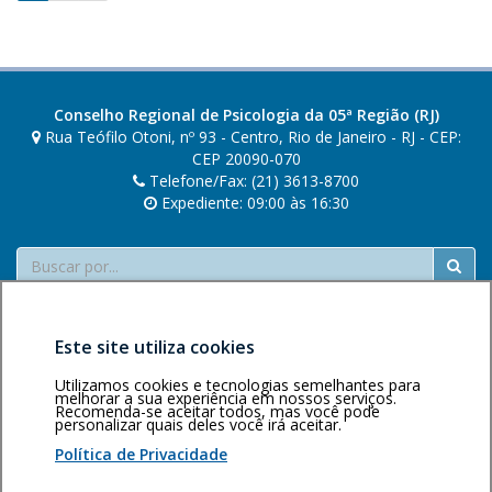
s
de
s
o
posts
a
r
e
Conselho Regional de Psicologia da 05ª Região (RJ)
s
Rua Teófilo Otoni, nº 93 - Centro, Rio de Janeiro - RJ - CEP:
CEP 20090-070
Telefone/Fax: (21) 3613-8700
Expediente: 09:00 às 16:30
Buscar
Este site utiliza cookies
Utilizamos cookies e tecnologias semelhantes para
melhorar a sua experiência em nossos serviços.
Recomenda-se aceitar todos, mas você pode
Área restrita
Política de
Voltar ao topo
personalizar quais deles você irá aceitar.
privacidade
Personalização
Política de Privacidade
de cookies