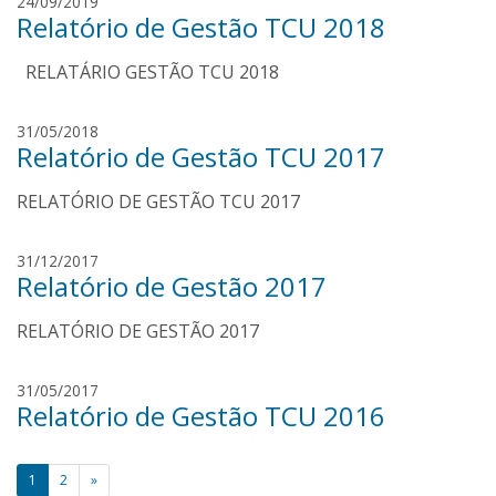
p
24/09/2019
a
Relatório de Gestão TCU 2018
a
r
u
e
RELATÁRIO GESTÃO TCU 2018
l
s
o
s
p
31/05/2018
o
Relatório de Gestão TCU 2017
a
a
u
r
RELATÓRIO DE GESTÃO TCU 2017
l
e
o
s
s
p
31/12/2017
o
Relatório de Gestão 2017
a
a
u
r
RELATÓRIO DE GESTÃO 2017
l
e
o
s
s
p
31/05/2017
o
Relatório de Gestão TCU 2016
a
a
u
r
l
Paginação
e
1
2
»
o