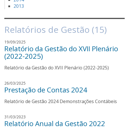
2013
Relatórios de Gestão (15)
d
19/09/2025
Relatório da Gestão do XVII Plenário
e
b
(2022-2025)
o
r
Relatório da Gestão do XVII Plenário (2022-2025)
a
m
m
26/03/2025
u
Prestação de Contas 2024
a
l
r
l
Relatório de Gestão 2024 Demonstrações Contábeis
i
e
n
r
a
d
31/03/2023
o
Relatório Anual da Gestão 2022
e
l