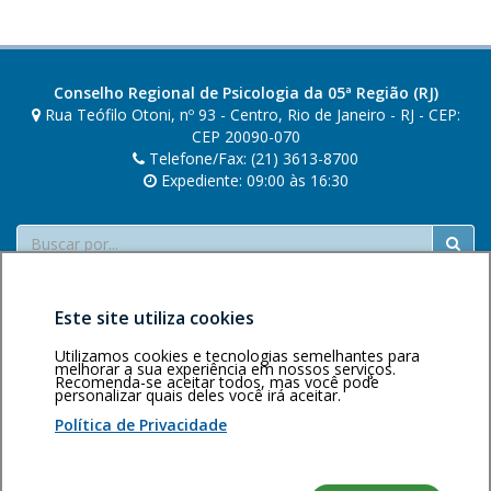
Conselho Regional de Psicologia da 05ª Região (RJ)
Rua Teófilo Otoni, nº 93 - Centro, Rio de Janeiro - RJ - CEP:
CEP 20090-070
Telefone/Fax: (21) 3613-8700
Expediente: 09:00 às 16:30
Buscar
Este site utiliza cookies
Utilizamos cookies e tecnologias semelhantes para
melhorar a sua experiência em nossos serviços.
Recomenda-se aceitar todos, mas você pode
personalizar quais deles você irá aceitar.
Área restrita
Política de
Voltar ao topo
privacidade
Personalização
Política de Privacidade
de cookies